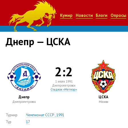
Кумир
Новости
Блоги
Опросы
Днепр — ЦСКА
2:2
1 июля 1991
Днепропетровск
Стадион «Метеор»
Днепр
ЦСКА
Днепропетровск
Москва
Турнир
Чемпионат СССР , 1991
Тур
17