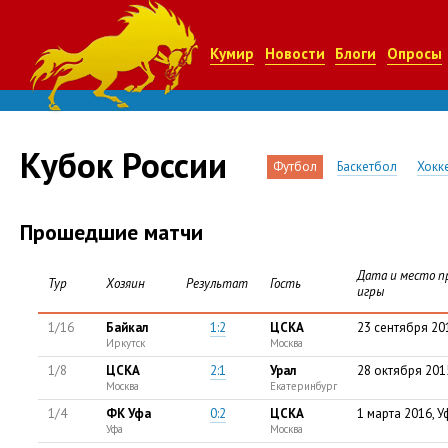
Кумир
Новости
Блоги
Опросы
Кубок России
Футбол
Баскетбол
Хокк
Прошедшие матчи
Дата и место п
Тур
Хозяин
Результат
Гость
игры
1/16
Байкал
1:2
ЦСКА
23 сентября 20
Иркутск
Москва
1/8
ЦСКА
2:1
Урал
28 октября 201
Москва
Екатеринбург
1/4
ФК Уфа
0:2
ЦСКА
1 марта 2016, У
Уфа
Москва