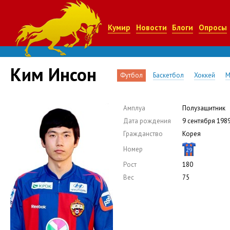
Кумир
Новости
Блоги
Опросы
Ким Инсон
Футбол
Баскетбол
Хоккей
М
Амплуа
Полузащитник
Дата рождения
9 сентября 198
Гражданство
Корея
Номер
29
Рост
180
Вес
75