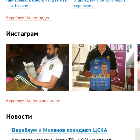
Ганчаренко, Вернблум и Дзагоев
Отцы и дети: Понтус и Милле
— о Тошиче
Вернблумы
Вернблум Понтус видео
Инстаграм
Вернблум Понтус в инстаграм
Новости
Вернблум и Миланов покидают ЦСКА