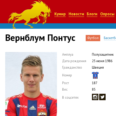
Кумир
Новости
Блоги
Опросы
Вернблум Понтус
Футбол
Баскетб
Амплуа
Полузащитник
Дата рождения
25 июня 1986
Гражданство
Швеция
Номер
3
Рост
187
Вес
85
В соцсетях