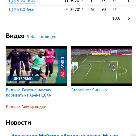
ЦСКА 4:0 Томь
11.03.2017
1
75
74
1
ЦСКА 0:0 Зенит
04.03.2017
68
90
23
1007
6
Видео
Добавить видео
Витиньо: Безумно мечтаю
Второй гол Витиньо
побывать на Арене ЦСКА!
Витиньо Виктор видео
Новости
Александр Мейтин: «Витинью ухали. Мы не