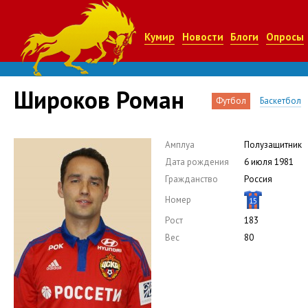
Кумир
Новости
Блоги
Опросы
Широков Роман
Футбол
Баскетбол
Амплуа
Полузащитник
Дата рождения
6 июля 1981
Гражданство
Россия
Номер
15
Рост
183
Вес
80