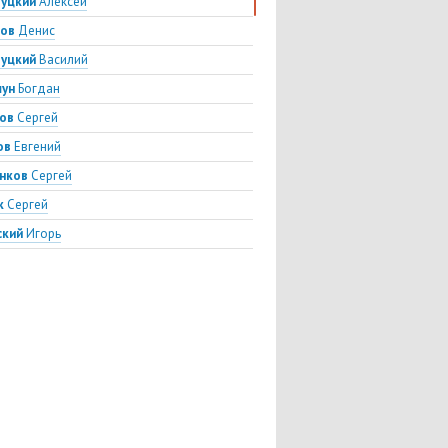
зуцкий
Алексей
ков
Денис
зуцкий
Василий
ун
Богдан
лов
Сергей
ов
Евгений
енков
Сергей
к
Сергей
ский
Игорь
Ролан
етов
Александр
анс
Юрис
ик
Иржи
мич
Элвер
в
Алан
ов
Артур