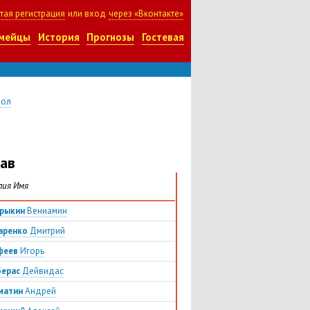
тая регистрация
или вход
через «Вконтакте»
мейцы
История
Прогнозы
Гостевая
бол
ав
лия Имя
рыкин
Вениамин
аренко
Дмитрий
феев
Игорь
ерас
Дейвидас
матин
Андрей