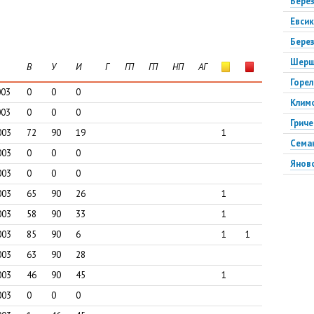
Бере
Евси
Бере
Шерш
В
У
И
Г
ГП
ГП
НП
АГ
Горе
003
0
0
0
Клим
003
0
0
0
Грич
003
72
90
19
1
Сема
003
0
0
0
Янов
003
0
0
0
Гусев
003
65
90
26
1
Берк
003
58
90
33
1
Лайз
003
85
90
6
1
1
Ярош
003
63
90
28
Рахи
003
46
90
45
1
Кусо
003
0
0
0
Тлис