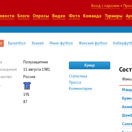
Вход с паролем
•
Прос
овости
Блоги
Опросы
Видео
Фото
Команда
Турниры
Ар
л
Баскетбол
Хоккей
Мини-футбол
Женский футбол
Киберфут
а
Полузащитник
Кумир
Сост
рождения
11 августа 1981
Статистика
анство
Россия
Фами
Пресса
р
27
Комментарии
Манд
191
Крам
87
Акин
Шемб
Соло