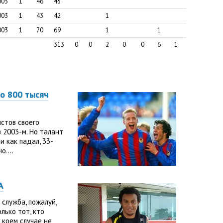
003
1
46
45
Кочу
003
1
43
42
1
Олич
003
1
70
69
1
1
Гогни
313
0
0
2
0
0
6
1
Кири
Попо
Само
но 800 тысяч
Гейнр
Маза
стов своего
Тара
 2003-м. Но талант
Прав
и как падал, 33-
....
А
служба, пожалуй,
лько тот, кто
 коем случае не