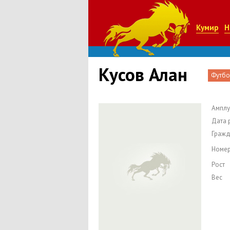
Кумир
Н
Кусов Алан
Футбо
Амплу
Дата 
Гражд
Номе
Рост
Вес