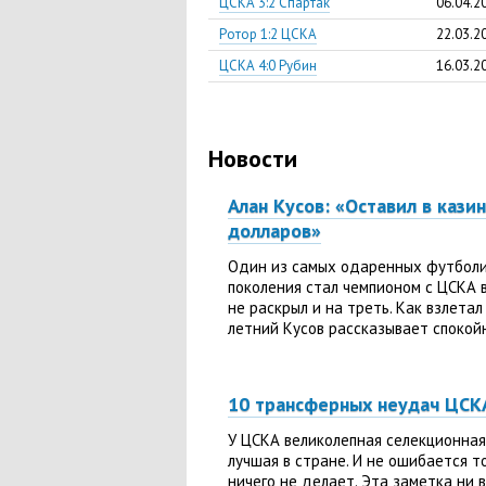
ЦСКА 3:2 Спартак
06.04.2
Ротор 1:2 ЦСКА
22.03.2
ЦСКА 4:0 Рубин
16.03.2
Новости
Алан Кусов: «Оставил в кази
долларов»
Один из самых одаренных футболи
поколения стал чемпионом с ЦСКА в
не раскрыл и на треть. Как взлетал 
летний Кусов рассказывает спокойно
10 трансферных неудач ЦСК
У ЦСКА великолепная селекционная 
лучшая в стране. И не ошибается то
ничего не делает. Эта заметка ни в