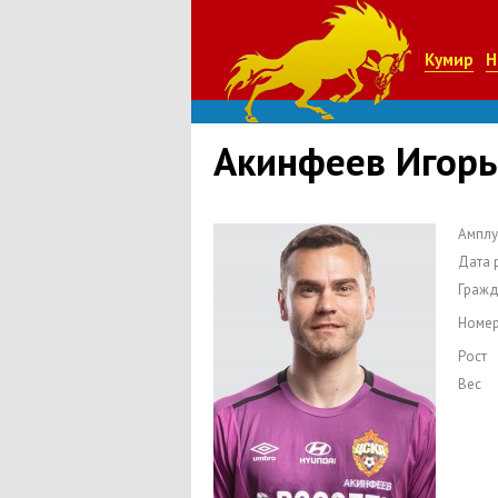
Кумир
Н
Акинфеев Игорь
Амплу
Дата 
Гражд
Номе
Рост
Вес