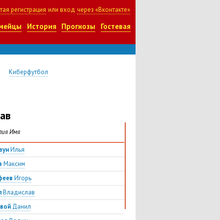
тая регистрация
или вход
через «Вконтакте»
мейцы
История
Прогнозы
Гостевая
Киберфутбол
ав
лия Имя
зун
Илья
в
Максим
феев
Игорь
п
Владислав
овой
Данил