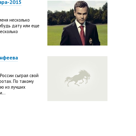
ара-2015
меня несколько
ибудь дату или еще
несколько
инфеева
России сыграл свой
ротах. По такому
ию из лучших
...