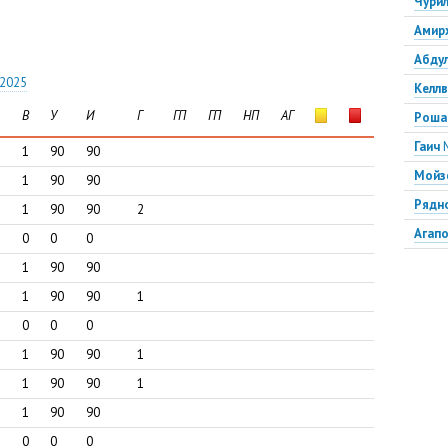
Чури
Амир
Абду
 2025
Келл
В
У
И
Г
ГП
ГП
НП
АГ
Роша
Гаич
1
90
90
Мойз
1
90
90
Рядн
1
90
90
2
Агап
0
0
0
Диве
1
90
90
Банд
1
90
90
1
Кисл
0
0
0
Пьян
1
90
90
1
Жема
1
90
90
1
Вилья
1
90
90
Бист
0
0
0