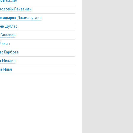
лов
Вадим
хоссейн
Рейванди
лкадыров
Джамалутдин
вен
Дуглас
Виллиан
Милан
ес
Барбоза
о
Михаил
ов
Илья
ев
Игорь
икян
Артем
як
Матвей
ич
Миралем
летдинов
Рифат
гра
Родриго
рович
Кристиян