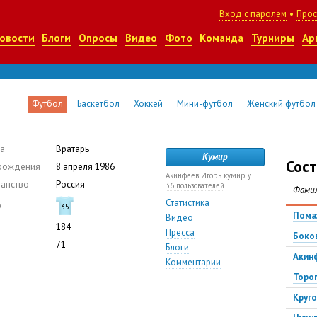
Вход с паролем
•
Прос
овости
Блоги
Опросы
Видео
Фото
Команда
Турниры
Ар
Футбол
Баскетбол
Хоккей
Мини-футбол
Женский футбол
а
Вратарь
Кумир
Сост
рождения
8 апреля 1986
Акинфеев Игорь кумир у
анство
Россия
36 пользователей
Фами
Статистика
р
35
Пома
Видео
184
Пресса
Боко
71
Блоги
Акин
Комментарии
Торо
Круг