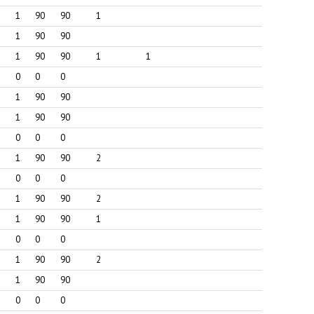
Здел
1
90
90
1
Мухи
1
90
90
Файз
1
90
90
1
1
Менд
0
0
0
Луки
1
90
90
Обля
1
90
90
Гуари
0
0
0
Ушак
1
90
90
2
Койт
0
0
0
Муса
1
90
90
2
Шума
1
90
90
1
Дави
0
0
0
Барра
1
90
90
2
Чало
1
90
90
Глеб
0
0
0