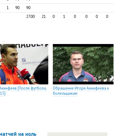
1
90
90
2700
21
0
1
0
0
0
0
Акинфеев [После футбола,
Обращение Игоря Акинфеева к
015]
болельщикам
матчей на ноль