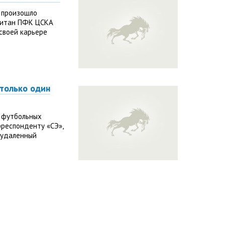
 произошло
апитан ПФК ЦСКА
 своей карьере
только один
 футбольных
респонденту «СЭ»,
 удаленный