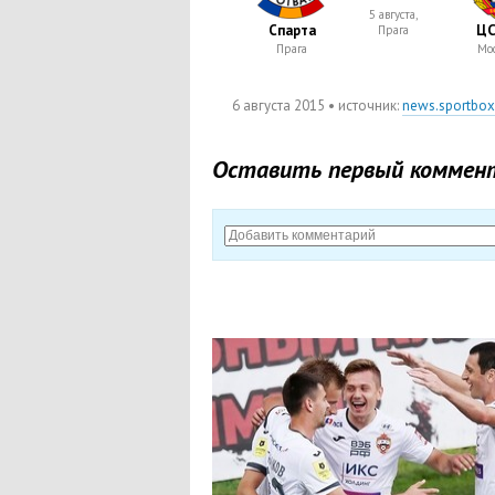
5 августа,
Спарта
ЦС
Прага
Прага
Мос
6 августа 2015
• источник:
news.sportbox
Оставить первый коммен