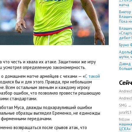
13.09.2
матча
Виктор
Влашич
Пока ни
Влашич
«Спарт
дебют 
Бруно 
Адольф
шутки,
а что честь и хвала их атаке. Защитники же игру
Давид 
.ru усмотрел определенную закономерность.
больше
уверен
 о домашнем матче армейцев с чехами — «
С такой
08.08.2
Сей
сгодился бы и для этого. Правда
,
при небольшом
матча
не. Всем остальным звеньям и каждому игроку
Andrei
Первый
разбор ошибок
,
что позволило провести решающую
уверен
скими стандартами.
Andrei
выпусти
SMG
аботал Муса
,
дважды подкарауливший ошибки
Ганчаре
jura913
мальные образцы выглядел Еременко
,
не единожды
большие
на осн
в фирменными передачами.
frillow
машина
Ганчар
еменно возвращаться после срывов атак
,
что
ЦСКА»
но Куч