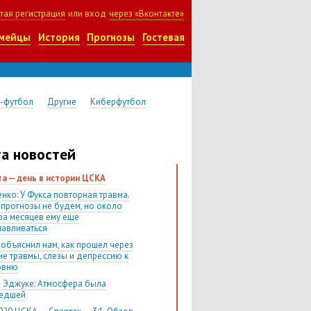
тая регистрация
или вход
через «Вконтакте»
мейцы
История
Прогнозы
Гостевая
-футбол
Другие
Киберфутбол
а новостей
ста — день в истории ЦСКА
нко: У Фукса повторная травма.
 прогнозы не будем, но около
ра месяцев ему еще
навливаться
 объяснил нам, как прошел через
ие травмы, слезы и депрессию к
овню
 Эджуке: Атмосфера была
шедшей