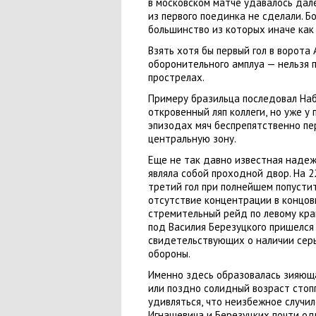
в московском матче удавалось дал
из первого поединка не сделали. Б
большинство из которых иначе как
Взять хотя бы первый гол в ворот
оборонительного амплуа — нельзя 
прострелах.
Примеру бразильца последовал На
откровенный ляп коллеги
,
но уже у 
эпизодах мяч беспрепятственно пе
центральную зону.
Еще не так давно известная наде
являла собой проходной двор. На 2
третий гол при полнейшем попустит
отсутствие концентрации в концов
стремительный рейд по левому кра
под Василия Березуцкого пришелся 
свидетельствующих о наличии сер
обороны.
Именно здесь образовалась зияющая
или поздно солидный возраст стопп
удивляться
,
что неизбежное случил
Игнашевича и Березуцких почти од