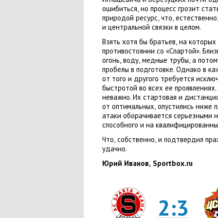
ошибиться
,
но процесс грозит ста
природой ресурс
,
что
,
естественно
и центральной связки в целом.
Взять хотя бы братьев
,
на которых
противостоянии со «Спартой». Бли
огонь
,
воду
,
медные трубы
,
а потом
пробелы в подготовке. Однако в к
от того и другого требуется искл
быстротой во всех ее проявлениях.
неважно. Их стартовая и дистанци
от оптимальных
,
опустились ниже 
атаки оборачивается серьезными н
способного и на квалифицированны
Что
,
собственно
,
и подтвердил пра
удачно.
Юрий Иванов
,
Sportbox.ru
2:3