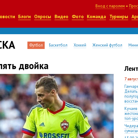
Вход с паролем
•
Прос
овости
Блоги
Опросы
Видео
Фото
Команда
Турниры
Ар
СКА
Футбол
Баскетбол
Хоккей
Женский футбол
Мини
пять двойка
Лент
7 авгу
Ганчаре
Делать
полуто
восста
Кучаев
жесток
топ-ур
Чидера
сумас