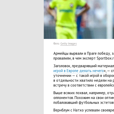
Фото:
Getty Images
Армейцы вырвали в Праге победу
,
з
провалили
,
в чем эксперт Sportbox
Заголовок
,
предварявший материал
игрой в Европе делать нечего
», — 
уточнении — с такой игрой в оборо
в отдельности хватило недели на 
встречу в соответствии с европей
Выше всяких похвал
,
например
,
отр
оппонентов. Похожим на свои опти
побаловавший футбольных эстето
Вернблум с Натхо успевали своевр