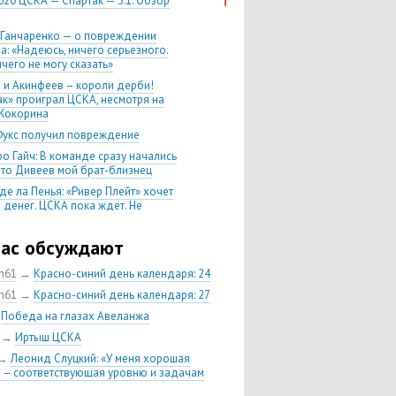
020 ЦСКА — Спартак — 3:1. Обзор
 Ганчаренко — о повреждении
а: «Надеюсь, ничего серьезного.
чего не могу сказать»
 и Акинфеев – короли дерби!
ак» проиграл ЦСКА, несмотря на
Кокорина
Фукс получил повреждение
о Гайч: В команде сразу начались
 что Дивеев мой брат-близнец
де ла Пенья: «Ривер Плейт» хочет
 денег. ЦСКА пока ждет. Не
, что сделка близка к завершению»
020 Химки — ЦСКА — 0:2. Обзор
час обсуждают
ch61
→
Красно-синий день календаря: 24
 матч сезона в РПЛ —
нейшая победа ЦСКА. Гончаренко
ch61
→
Красно-синий день календаря: 27
л 11 россиян в старте
→
Победа на глазах Авеланжа
нко — о Гайче: «Если покупаем за
→
Иртыш ЦСКА
 деньги, значит, рассчитываем как
овного форварда»
→
Леонид Слуцкий: «У меня хорошая
 – соответствующая уровню и задачам
енко: «Влашича сложно заменить,
аеву и Дзагоеву сегодня это