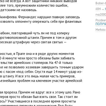
еко не всегда. А вот защитники никаких выводов
удалос
Bober-
олее того
,
преумножили количество ошибок
,
Констан
il84
→
 детскими не назовешь.
команд
rva200
мяча»
а Акинфеева. Фернандес нарушил главную заповедь
Pozdee
ЦСКА о
позволять оппоненту опережать себя при фланговых
ПОЛУЧ
нового
Mefisto
Адольф
бабкин
,
повторивший чуть ли не под копирку
ЦСКА
противоположной штанги. Причем в том и другом
ВЭБ по
ресекал штрафную через святая святых —
этому?
Джоке
жностью
,
в Праге она и в ряде других моментов
ЦСКА —
2-й минуте чехи просто обязаны были забивать
Не уво
ельстве армейских стопперов. На 47-й только
ке не позволило хозяевам завершить точным ударом
ю с пасом
«
под себя». Спустя еще 14 минут удар из-
в штангу. И все это лишь малая часть примеров
,
ьезнейших проблем на ключевом участке армейской
 прореха. Причем не вдруг: все к этому шло. Рано
еров просто обязан был взять свое. Так стоит ли
ось? Участившиеся в последнее время просчеты
новременно перешли в хронические. Рад буду