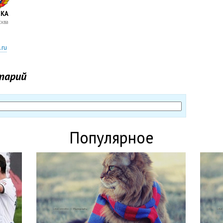
КА
ква
.ru
тарий
Популярное