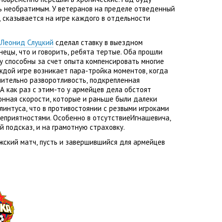
ть необратимым. У ветеранов на пределе отведенный
,
сказывается на игре каждого в отдельности
Леонид Слуцкий
сделал ставку в выездном
знецы
,
что и говорить
,
ребята тертые. Оба прошли
у способны за счет опыта компенсировать многие
аждой игре возникает пара-тройка моментов
,
когда
ючительно разворотливость
,
подкрепленная
 А как раз с этим-то у армейцев дела обстоят
онная скорости
,
которые и раньше были далеки
плинтуса
,
что в противостоянии с резвыми игроками
еприятностями. Особенно в отсутствиеИгнашевича
,
й подсказ
,
и на грамотную страховку.
жский матч
,
пусть и завершившийся для армейцев