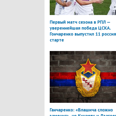
Первый матч сезона в РПЛ —
увереннейшая победа ЦСКА.
Гончаренко выпустил 11 россия
старте
Ганчаренко: «Влашича сложно
заменить, но Кучаеву и Дзагое