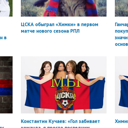
ЦСКА обыграл «Химки» в первом
Ганча
матче нового сезона РПЛ
покуп
н в
значи
осно
Константин Кучаев: «Гол забивает
Химик
ву
команда, я просто последним