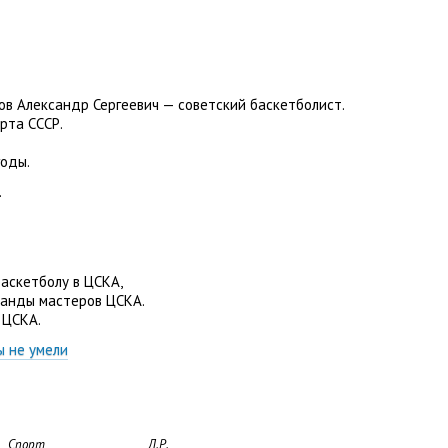
ов Александр Сергеевич — советский баскетболист.
рта СССР.
годы.
.
баскетболу в ЦСКА
,
оманды мастеров ЦСКА.
 ЦСКА.
ы не умели
Спорт
Д.Р.