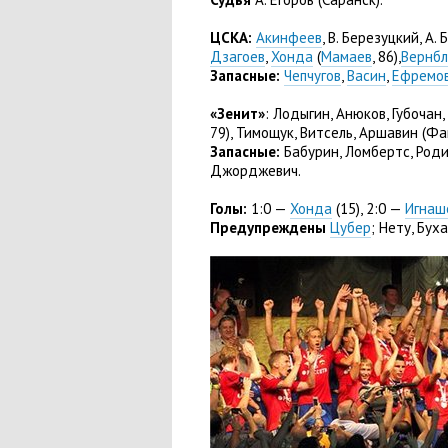
ЦСКА:
Акинфеев
, В. Березуцкий
,
А. 
Дзагоев
,
Хонда
(
Мамаев
, 86),
Вернб
Запасные:
Чепчугов
,
Васин
,
Ефремо
«Зенит»
: Лодыгин
,
Анюков
,
Губочан
,
79), Тимощук
,
Витсель
,
Аршавин
(
Фа
Запасные:
Бабурин
,
Ломбертс
,
Роди
Джорджевич.
Голы:
1:0 —
Хонда
(
15), 2:0 —
Игнаш
Предупреждены
Цубер
; Нету
,
Буха