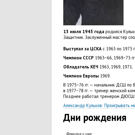
13 июля 1943 года
родился Кульк
Защитник. Заслуженный мастер спо
Выступал за ЦСКА
с 1963 по 1973 
Чемпион СССР
1963−66
,
1969−73 гг
Обладатель КЕЧ
1963
,
1969
,
1971.
Чемпион Европы
1969.
В 1975−76 гг. — начальник ДСШ по 
в 1977−78 гг. — тренер женской к
Позднее работал тренером ДЮСШ
Александр Кульков: Проигрывать м
Дни рождения
Фамилия и имя