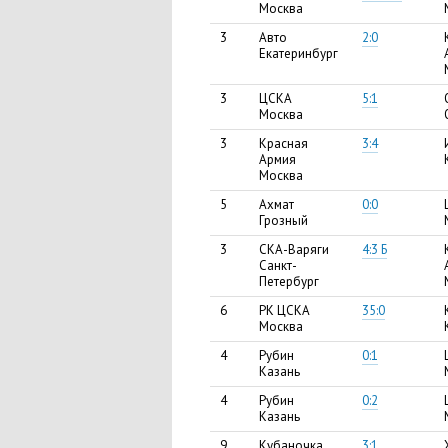
Москва
3
Авто
2:0
Екатеринбург
3
ЦСКА
5:1
Москва
3
Красная
3:4
Армия
Москва
5
Ахмат
0:0
Грозный
3
СКА-Варяги
4:3 Б
Санкт-
Петербург
6
РК ЦСКА
35:0
Москва
4
Рубин
0:1
Казань
4
Рубин
0:2
Казань
9
Кубаночка
3:1