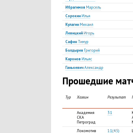
Ибрагимов
Марсель
Сорокин
Илья
Кулагин
Михаил
Левицкий
Игорь
Сафин
Тимур
Болдырев
Григорий
Каронов
Ильяс
Ганькевич
Александр
Прошедшие матчи
Тур
Хозяин
Результат
Академия
3:1
СКА
Петроград
Локомотив
1:1(4:5)