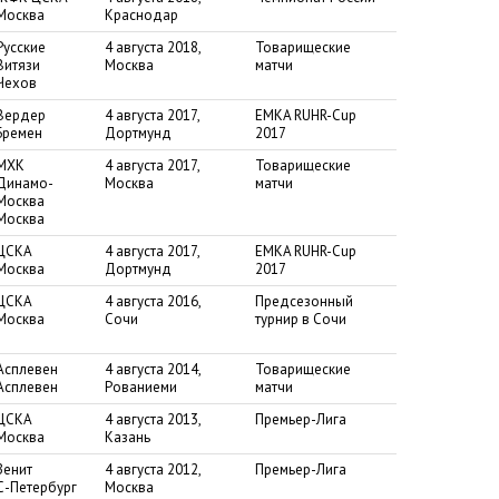
Москва
Краснодар
Русские
4 августа 2018,
Товарищеские
Витязи
Москва
матчи
Чехов
Вердер
4 августа 2017,
EMKA RUHR-Cup
Бремен
Дортмунд
2017
МХК
4 августа 2017,
Товарищеские
Динамо-
Москва
матчи
Москва
Москва
ЦСКА
4 августа 2017,
EMKA RUHR-Cup
Москва
Дортмунд
2017
ЦСКА
4 августа 2016,
Предсезонный
Москва
Сочи
турнир в Сочи
Асплевен
4 августа 2014,
Товарищеские
Асплевен
Рованиеми
матчи
ЦСКА
4 августа 2013,
Премьер-Лига
Москва
Казань
Зенит
4 августа 2012,
Премьер-Лига
С-Петербург
Москва