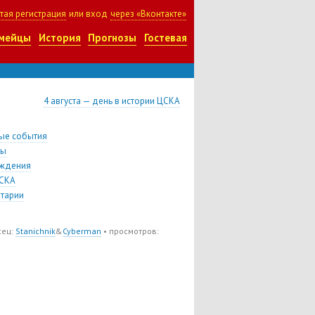
тая регистрация
или вход
через «Вконтакте»
мейцы
История
Прогнозы
Гостевая
4 августа — день в истории ЦСКА
ые события
цы
ждения
СКА
тарии
сец:
Stanichnik
&
Cyberman
• просмотров: