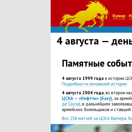
Кумир
Н
4 августа — ден
Памятные событ
4 августа 1999 года
в истории ЦС
Подробности печальной истории
4 августа 2004 года
, во втором к
ЦСКА — «Нефтчи»
(
Баку)
, за арме
де Соуза)
, в дальнейшем завоевавш
армейских болельщиков и ставший 
Все 258 матчей за ЦСКА Вагнера Л