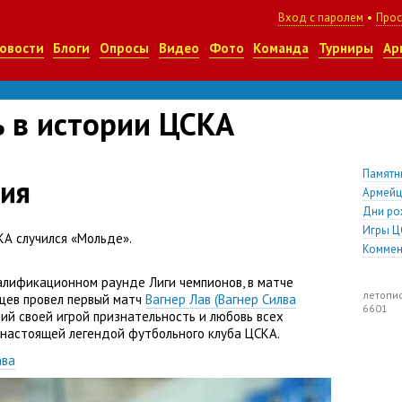
Вход с паролем
•
Прос
овости
Блоги
Опросы
Видео
Фото
Команда
Турниры
Ар
ь в истории ЦСКА
Памятн
ия
Армей
Дни ро
Игры Ц
КА случился
«
Мольде».
Коммен
валификационном раунде Лиги чемпионов
,
в матче
летопи
йцев провел первый матч
Вагнер Лав
(
Вагнер Силва
6601
ий своей игрой признательность и любовь всех
настоящей легендой футбольного клуба ЦСКА.
ава