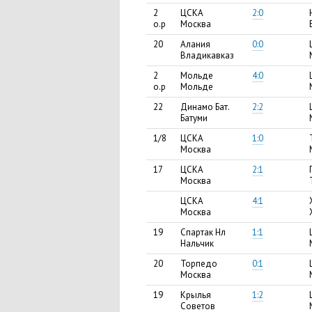
2
ЦСКА
2:0
о.р
Москва
20
Алания
0:0
Владикавказ
2
Мольде
4:0
о.р
Мольде
22
Динамо Бат.
2:2
Батуми
1/8
ЦСКА
1:0
Москва
17
ЦСКА
2:1
Москва
ЦСКА
4:1
Москва
19
Спартак Нл
1:1
Нальчик
20
Торпедо
0:1
Москва
19
Крылья
1:2
Советов