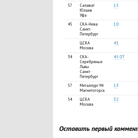
57
Салават
1:5
Юлаев
Уфа
45
СКА-Нева
1:0
Санкт-
Петербург
ЦСКА
4:1
Москва
34
СКА-
4:5 ОТ
Серебряные
Львы
Санкт-
Петербург
57
Металлург Мг
1:3
Магнитогорск
54
ЦСКА
3:2
Москва
Оставить первый коммен