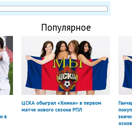
Популярное
ЦСКА обыграл «Химки» в первом
Ганча
матче нового сезона РПЛ
покуп
н в
значи
осно