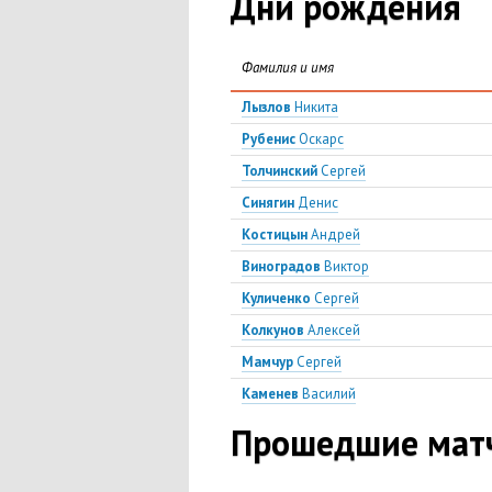
Дни рождения
Фамилия и имя
Лызлов
Никита
Рубенис
Оскарс
Толчинский
Сергей
Синягин
Денис
Костицын
Андрей
Виноградов
Виктор
Куличенко
Сергей
Колкунов
Алексей
Мамчур
Сергей
Каменев
Василий
Прошедшие матч