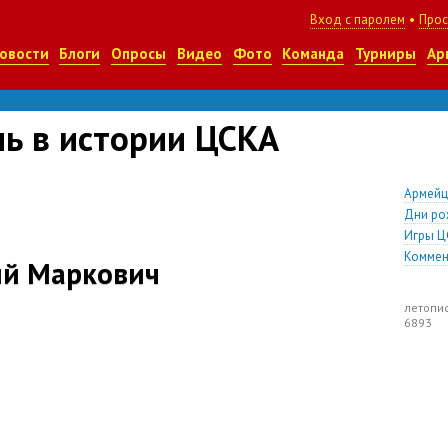
Вход с паролем
•
Прос
овости
Блоги
Опросы
Видео
Фото
Команда
Турниры
Ар
нь в истории ЦСКА
Армей
Дни ро
Игры Ц
Коммен
ий Маркович
летопи
6893