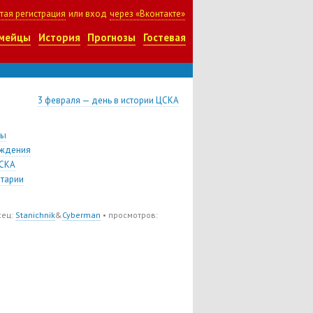
тая регистрация
или вход
через «Вконтакте»
мейцы
История
Прогнозы
Гостевая
3 февраля — день в истории ЦСКА
цы
ждения
СКА
тарии
сец:
Stanichnik
&
Cyberman
• просмотров: