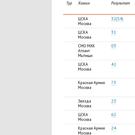
Тур
Хозяин
Результат
ЦСКА
3:2(5:4)
Москва
ЦСКА
3:1
Москва
СМО МХК
0:3
Атлант
Мытищи
ЦСКА
4:2
Москва
Красная Армия
7:3
Москва
Звезда
2:3
Москва
ЦСКА
6:2
Москва
Красная Армия
2:4
Москва