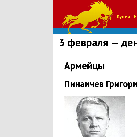
Кумир
Н
3 февраля — де
Армейцы
Пинаичев Григор