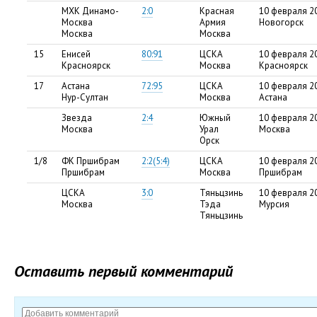
МХК Динамо-
2:0
Красная
10 февраля 2
Москва
Армия
Новогорск
Москва
Москва
15
Енисей
80:91
ЦСКА
10 февраля 2
Красноярск
Москва
Красноярск
17
Астана
72:95
ЦСКА
10 февраля 2
Нур-Султан
Москва
Астана
Звезда
2:4
Южный
10 февраля 2
Москва
Урал
Москва
Орск
1/8
ФК Пршибрам
2:2(5:4)
ЦСКА
10 февраля 2
Пршибрам
Москва
Пршибрам
ЦСКА
3:0
Тяньцзинь
10 февраля 2
Москва
Тэда
Мурсия
Тяньцзинь
Оставить первый комментарий