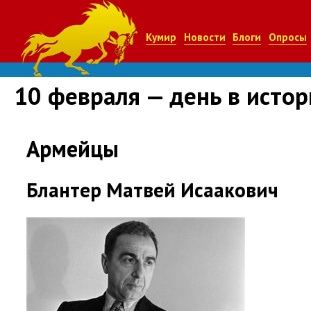
Кумир
Новости
Блоги
Опросы
10 февраля — день в исто
Армейцы
Блантер Матвей Исаакович