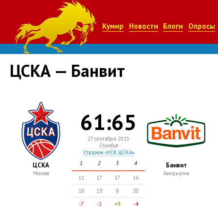
Кумир
Новости
Блоги
Опросы
ЦСКА — Банвит
61:65
27 сентября 2015
Стамбул
Стадион «УСК ЦСКА»
1
2
3
4
ЦСКА
Банвит
Москва
Бандырма
11
17
17
16
18
19
8
20
-7
-2
+9
-4