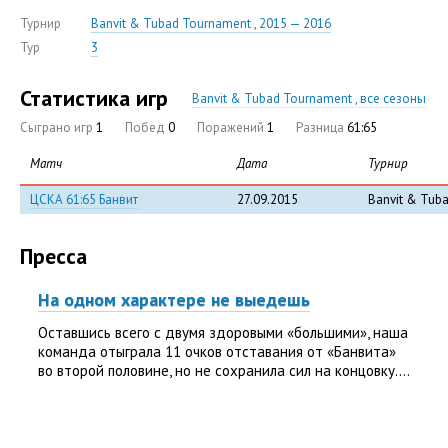
Турнир
Banvit & Tubad Tournament , 2015 — 2016
Тур
3
Статистика игр
Banvit & Tubad Tournament , все сезоны
Сыграно игр
1
Побед
0
Поражений
1
Разница
61:65
Матч
Дата
Турнир
ЦСКА 61:65 Банвит
27.09.2015
Banvit & Tub
Пресса
На одном характере не выедешь
Оставшись всего с двумя здоровыми «большими», наша
команда отыграла 11 очков отставания от «Банвита»
во второй половине, но не сохранила сил на концовку....