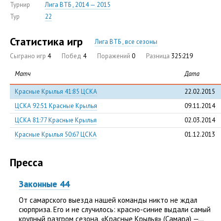
Турнир
Лига ВТБ , 2014 — 2015
Тур
22
Статистика игр
Лига ВТБ , все сезоны
Сыграно игр
4
Побед
4
Поражений
0
Разница
325:219
Матч
Дата
Красные Крылья 41:85 ЦСКА
22.02.2015
ЦСКА 92:51 Красные Крылья
09.11.2014
ЦСКА 81:77 Красные Крылья
02.03.2014
Красные Крылья 50:67 ЦСКА
01.12.2013
Пресса
Законные 44
От самарского выезда нашей команды никто не ждал
сюрприза. Его и не случилось: красно-синие выдали самый
крупный разгром сезона. «Красные Крылья» (Самара) —...