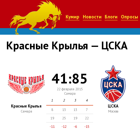
Кумир
Новости
Блоги
Опросы
Красные Крылья — ЦСКА
41:85
22 февраля 2015
Самара
1
2
3
4
Красные Крылья
ЦСКА
8
13
13
7
Самара
Москва
19
25
19
22
-11
-12
-6
-15