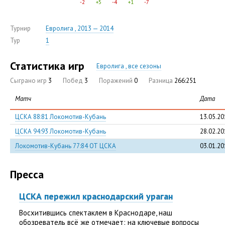
-2
+5
-4
+1
-7
Турнир
Евролига , 2013 — 2014
Тур
1
Статистика игр
Евролига , все сезоны
Сыграно игр
3
Побед
3
Поражений
0
Разница
266:251
Матч
Дата
ЦСКА 88:81 Локомотив-Кубань
13.05.20
ЦСКА 94:93 Локомотив-Кубань
28.02.20
Локомотив-Кубань 77:84 ОТ ЦСКА
03.01.20
Пресса
ЦСКА пережил краснодарский ураган
Восхитившись спектаклем в Краснодаре, наш
обозреватель всё же отмечает: на ключевые вопросы