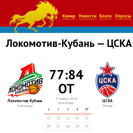
Кумир
Новости
Блоги
Опросы
Локомотив-Кубань — ЦСКА
77:84
ОТ
3 января 2014
Локомотив-Кубань
ЦСКА
Краснодар
Краснодар
Москва
1
2
3
4
ОТ
22
22
12
15
6
24
17
16
14
13