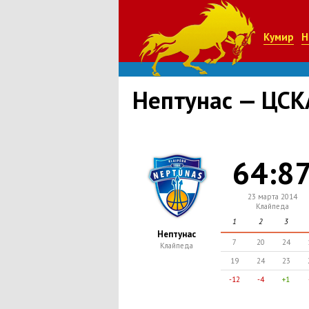
Кумир
Н
Нептунас — ЦСК
64:8
23 марта 2014
Клайпеда
1
2
3
Нептунас
7
20
24
Клайпеда
19
24
23
-12
-4
+1