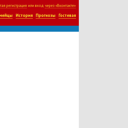
тая регистрация
или вход
через «Вконтакте»
мейцы
История
Прогнозы
Гостевая