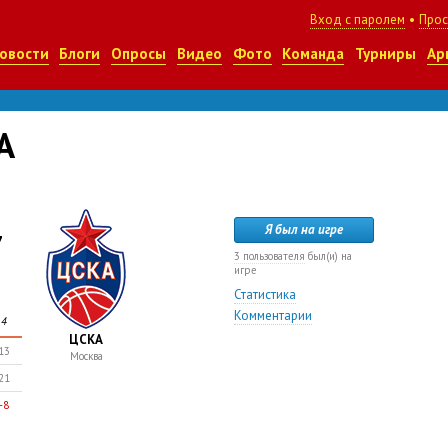
Вход с паролем
•
Прос
овости
Блоги
Опросы
Видео
Фото
Команда
Турниры
Ар
А
7
Я был на игре
3 пользователя
был(и) на
игре
Статистика
Комментарии
4
ЦСКА
13
Москва
21
-8