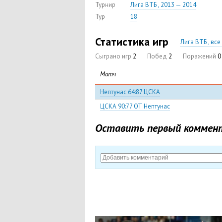
Турнир
Лига ВТБ , 2013 — 2014
Тур
18
Статистика игр
Лига ВТБ , вс
Сыграно игр
2
Побед
2
Поражений
0
Матч
Нептунас 64:87 ЦСКА
ЦСКА 90:77 ОТ Нептунас
Оставить первый коммен