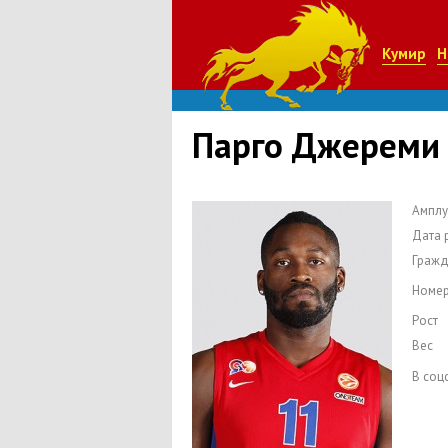
Кумир
Н
Парго Джерeми
Амплу
Дата 
Гражд
Номе
Рост
Вес
В соц