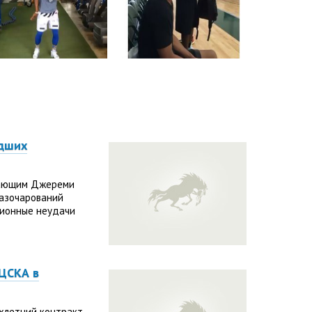
удших
вающим Джереми
разочарований
ционные неудачи
ЦСКА в
хлетний контракт