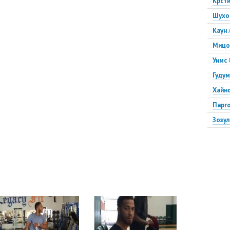
Крст
Шухо
Каун
Мицо
Уимс
Гуду
Хайн
Парг
Зозул
Воро