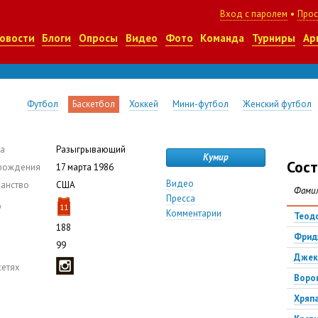
Вход с паролем
•
Прос
овости
Блоги
Опросы
Видео
Фото
Команда
Турниры
Ар
Футбол
Баскетбол
Хоккей
Мини-футбол
Женский футбол
а
Разыгрывающий
Кумир
Сост
рождения
17 марта 1986
Видео
анство
США
Фами
Пресса
р
11
Комментарии
Теод
188
Фрид
99
Джек
сетях
Воро
Хряп