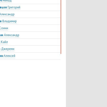
ич
Ненад
вцов
Григорий
Александр
в
Владимир
Сонни
мак
Александр
с
Кайл
о
Джерeми
ин
Алексей
нов
Евгений