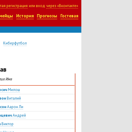
тая регистрация
или вход
через «Вконтакте»
мейцы
История
Прогнозы
Гостевая
Киберфутбол
ав
лия Имя
осич
Милош
зон
Виталий
сон
Аарон Ли
нцевич
Андрей
а
Виктор