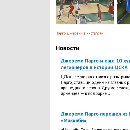
Парго Джерeми в инстаграм
Новости
Джереми Парго и еще 10 х
легионеров в истории ЦСКА
ЦСКА все же расстался с разыгры
Парго, ставшим одним из главных 
прошедшего сезона. Другие селек
армейцев — в подборке...
Джереми Парго перешел из 
«Маккаби»
«Маккаби Тель-Авив» подписал дву