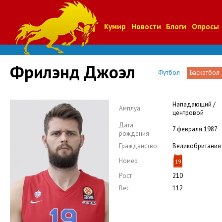
Кумир
Новости
Блоги
Опросы
Фрилэнд Джоэл
Футбол
Баскетбол
Нападающий /
Амплуа
центровой
Дата
7 февраля 1987
рождения
Гражданство
Великобритания
Номер
19
Рост
210
Вес
112