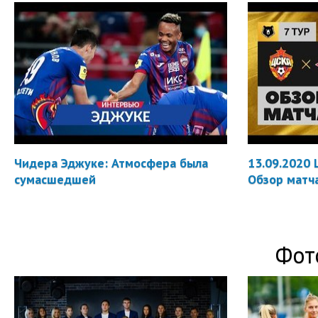
Чидера Эджуке: Атмосфера была
13.09.2020 
сумасшедшей
Обзор матч
Фот