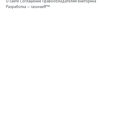
О сайте
Соглашение
Правообладателям
Викторина
Разработка —
rasuvaeff™