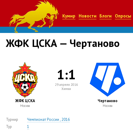
Кумир
Новости
Блоги
Опросы
ЖФК ЦСКА — Чертаново
1:1
29 апреля 2016
Химки
ЖФК ЦСКА
Чертаново
Москва
Москва
Турнир
Чемпионат России , 2016
Тур
1