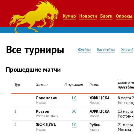
Кумир
Новости
Блоги
Опросы
Все турниры
Футбол
Баскетбол
Хоккей
Прошедшие матчи
Дата и м
Тур
Хозяин
Результат
Гость
проведен
Локомотив
1:0
ЖФК ЦСКА
8 марта 
Новгоро
Москва
Москва
1
Ростов
0:0
ЖФК ЦСКА
13 марта
Ростов-
Ростов-на-Дону
Москва
2
ЖФК ЦСКА
7:0
Рубин
21 марта
Москва
Москва
Казань