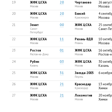
19
ЖФК ЦСКА
2:0
Чертаново
26 август
Москва
Москва
Москва
20
ЖФК ЦСКА
2:0
Енисей
4 сентяб
Москва
Москва
Красноярск
21
Зенит
0:0
ЖФК ЦСКА
25 сентя
Санкт-Пе
Санкт-
Москва
Петербург
22
ЖФК ЦСКА
1:1
Рязань-ВДВ
10 октяб
Москва
Москва
Рязань
23
Ростов
0:1
ЖФК ЦСКА
16 октяб
Ростов-
Ростов-на-Дону
Москва
24
Рубин
0:3
ЖФК ЦСКА
30 октяб
Казань
Казань
Москва
25
ЖФК ЦСКА
3:1
Звезда-2005
6 ноября
Москва
Пермь
26
ЖФК ЦСКА
2:1
Краснодар
13 ноябр
Химки
Москва
Краснодар
27
ЖФК ЦСКА
2:1
Локомотив
20 ноябр
Химки
Москва
Москва