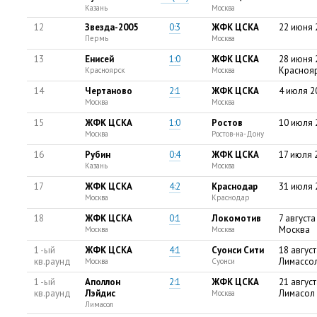
Казань
Москва
12
Звезда-2005
0:3
ЖФК ЦСКА
22 июня 
Пермь
Москва
13
Енисей
1:0
ЖФК ЦСКА
28 июня 
Красноя
Красноярск
Москва
14
Чертаново
2:1
ЖФК ЦСКА
4 июля 2
Москва
Москва
15
ЖФК ЦСКА
1:0
Ростов
10 июля 
Москва
Ростов-на-Дону
16
Рубин
0:4
ЖФК ЦСКА
17 июля 
Казань
Москва
17
ЖФК ЦСКА
4:2
Краснодар
31 июля 
Москва
Краснодар
18
ЖФК ЦСКА
0:1
Локомотив
7 августа
Москва
Москва
Москва
1 -ый
ЖФК ЦСКА
4:1
Суонси Сити
18 август
кв.раунд
Лимассо
Москва
Суонси
1 -ый
Аполлон
2:1
ЖФК ЦСКА
21 август
кв.раунд
Лэйдис
Лимасол
Москва
Лимасол