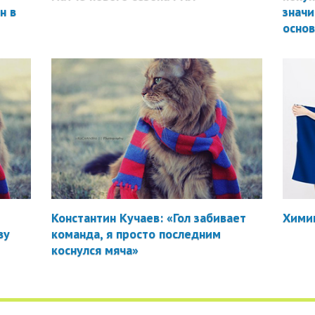
н в
значи
осно
Константин Кучаев: «Гол забивает
Химик
ву
команда, я просто последним
коснулся мяча»