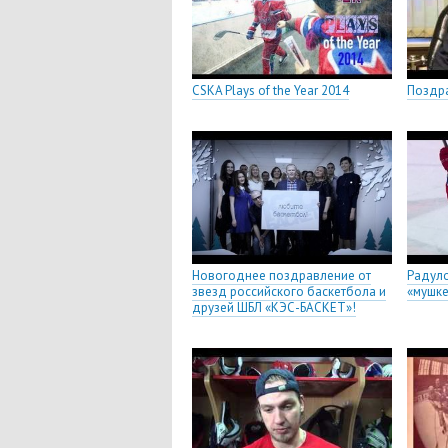
CSKA Plays of the Year 2014
Поздра
Новогоднее поздравление от
Радуло
звезд российского баскетбола и
«мушке
друзей ШБЛ «КЭС-БАСКЕТ»!