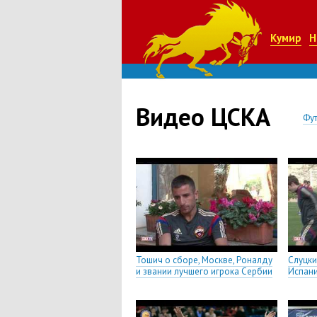
Кумир
Н
Видео ЦСКА
Фу
Тошич о сборе, Москве, Роналду
Слуцки
и звании лучшего игрока Сербии
Испан