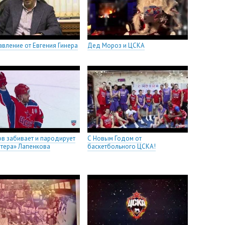
вление от Евгения Гинера
Дед Мороз и ЦСКА
в забивает и пародирует
С Новым Годом от
тера» Лапенкова
баскетбольного ЦСКА!