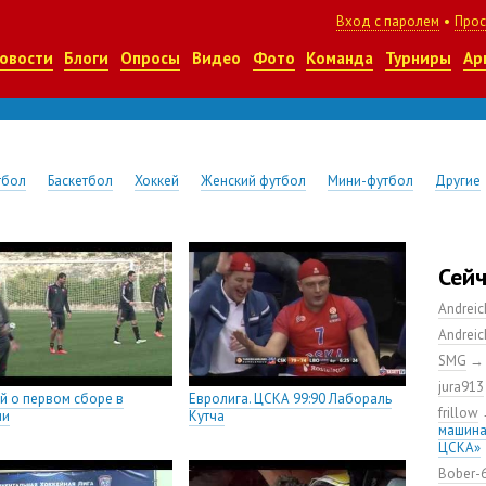
Вход с паролем
•
Прос
овости
Блоги
Опросы
Видео
Фото
Команда
Турниры
Ар
тбол
Баскетбол
Хоккей
Женский футбол
Мини-футбол
Другие
Сей
Andrei
Andrei
SMG
jura913
й о первом сборе в
Евролига. ЦСКА 99:90 Лабораль
frillow
ии
Кутча
машина
ЦСКА»
Bober-