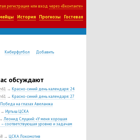
тая регистрация
или вход
через «Вконтакте»
мейцы
История
Прогнозы
Гостевая
Киберфутбол
Добавить
час обсуждают
ch61
→
Красно-синий день календаря: 24
ch61
→
Красно-синий день календаря: 27
→
Победа на глазах Авеланжа
→
Иртыш ЦСКА
→
Леонид Слуцкий: «У меня хорошая
 – соответствующая уровню и задачам
68
→
ЦСКА Локомотив