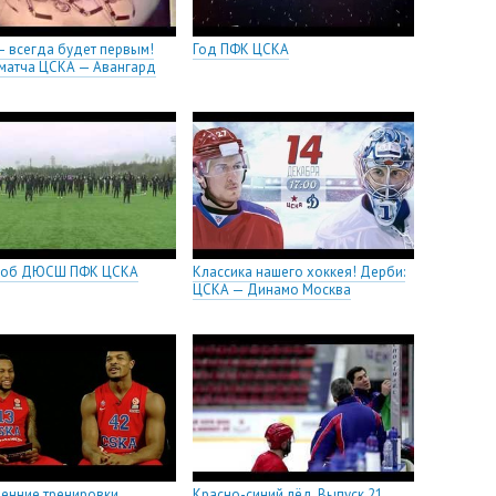
 всегда будет первым!
Год ПФК ЦСКА
матча ЦСКА — Авангард
об ДЮСШ ПФК ЦСКА
Классика нашего хоккея! Дерби:
ЦСКА — Динамо Москва
ренние тренировки
Красно-синий лёд. Выпуск 21