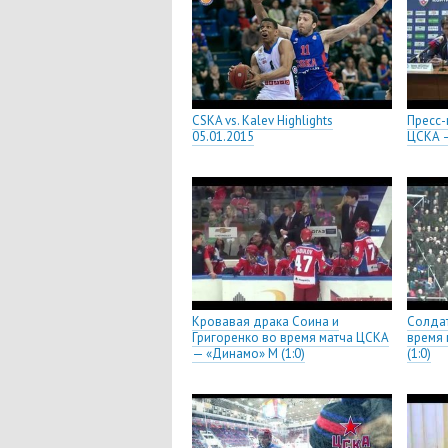
CSKA vs. Kalev Highlights
Пресс-
05.01.2015
ЦСКА —
Кровавая драка Соина и
Солда
Григоренко во время матча ЦСКА
время 
— «Динамо» М (1:0)
(1:0)