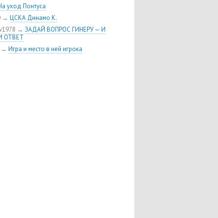
На уход Понтуса
0
→
ЦСКА Динамо К.
v1978
→
ЗАДАЙ ВОПРОС ГИНЕРУ — И
И ОТВЕТ
→
Игра и место в ней игрока