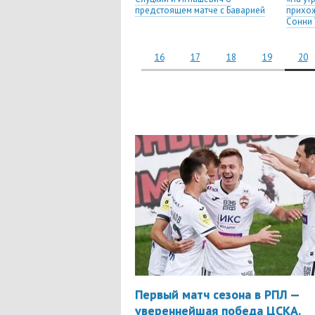
предстоящем матче с Баварией
прихож
Сонни 
16
17
18
19
20
Первый матч сезона в РПЛ —
увереннейшая победа ЦСКА.