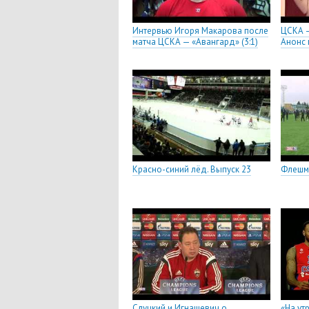
Интервью Игоря Макарова после
ЦСКА —
матча ЦСКА — «Авангард» (3:1)
Анонс 
Красно-синий лёд. Выпуск 23
Флешм
Слуцкий и Игнашевич о
«На ут