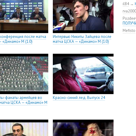
il84
→
rva200
Pozdee
ПОЛУЧ
Mefisto
конференция после матча
Интервью Никиты Зайцева после
 «Динамо» М (1:0)
матча ЦСКА — «Динамо» М (1:0)
ты-фанаты армейцев во
Красно-синий лед. Выпуск 24
матча ЦСКА — «Динамо» М