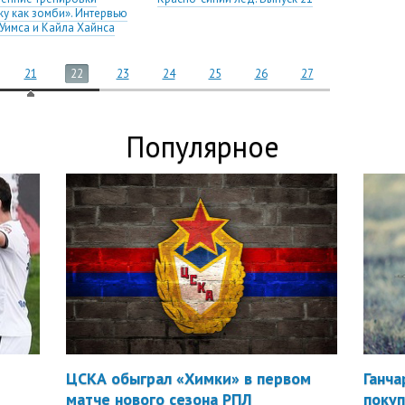
у как зомби». Интервью
Уимса и Кайла Хайнса
21
22
23
24
25
26
27
Популярное
ЦСКА обыграл «Химки» в первом
Ганча
матче нового сезона РПЛ
покуп