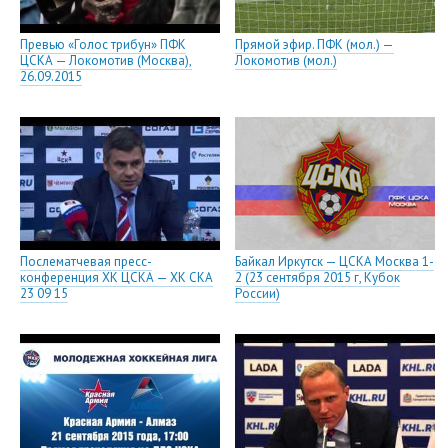
Превью «Голос трибун» ПФК
Прямой эфир. ПФК (мол.) —
ЦСКА — Локомотив (Москва),
Локомотив (мол.)
26.09.2015
Послематчевая пресс-
Байкал Иркутск — ЦСКА Москва 1-
конференция ХК ЦСКА — ХК СКА
2 (23 сентября 2015 г, Кубок
23 09 15
России)