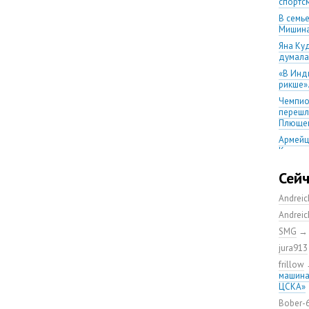
спортс
В семь
Мишина
Яна Ку
думала,
«В Инд
рикше»
Чемпио
перешл
Плюще
Армейц
Ковтун
команд
Сей
В бою 
ЦСКА п
Andrei
Яна Ку
Andrei
лет
SMG
Армейц
Цветко
jura913
Стефан
frillow
года в
машина
ЦСКА»
Веснин
золоты
Bober-