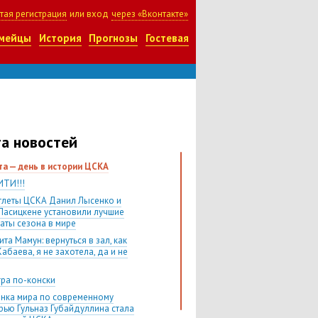
тая регистрация
или вход
через «Вконтакте»
мейцы
История
Прогнозы
Гостевая
а новостей
ста — день в истории ЦСКА
ТИ!!!
тлеты ЦСКА Данил Лысенко и
Ласицкене установили лучшие
таты сезона в мире
та Мамун: вернуться в зал, как
абаева, я не захотела, да и не
гра по-конски
нка мира по современному
рью Гульназ Губайдуллина стала