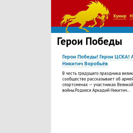
Кумир
Н
Герои Победы
Герои Победы! Герои ЦСКА! 
Никитич Воробьёв
В честь грядущего праздника вели
сообщество рассказывает об арме
спортсменах — участниках Велико
войны.Родился Аркадий Никитич...