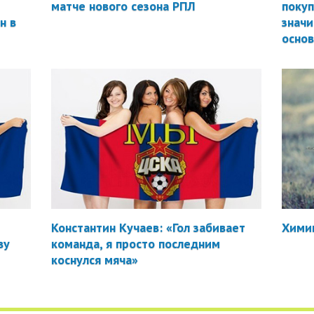
матче нового сезона РПЛ
покуп
н в
значи
осно
Константин Кучаев: «Гол забивает
Химик
ву
команда, я просто последним
коснулся мяча»