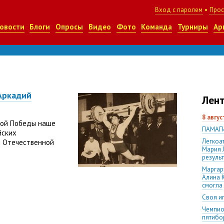
Вход с паролем
•
Прос
овости
Блоги
Опросы
Видео
Фото
Команда
Турниры
Ар
Аркадий
Лент
8 авгу
кой Победы наше
ПАМАГИ
йских
Легкоа
й Отечественной
Мария 
резуль
Маргари
Алина К
смогла
Своя и
Чемпио
пятибо