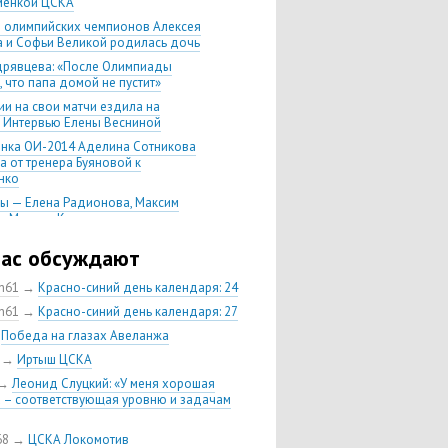
менкой ЦСКА
е олимпийских чемпионов Алексея
 и Софьи Великой родилась дочь
дрявцева: «После Олимпиады
 что папа домой не пустит»
ии на свои матчи ездила на
. Интервью Елены Весниной
нка ОИ-2014 Аделина Сотникова
а от тренера Буяновой к
нко
ы — Елена Радионова, Максим
 и Михаил Коляда примут участие в
ном чемпионате мира
час обсуждают
по правилам ММА болельщик
обедил поклонника «Спартака»
ch61
→
Красно-синий день календаря: 24
дрявцева завершила карьеру в 19
ch61
→
Красно-синий день календаря: 27
→
Победа на глазах Авеланжа
ы Антон Бабиков и Максим
в берут золото и серебро!
→
Иртыш ЦСКА
ия Елфутина признана яхтсменкой
→
Леонид Слуцкий: «У меня хорошая
 РФ
 – соответствующая уровню и задачам
а: как же это удобно — выигрывать
е медали!
68
→
ЦСКА Локомотив