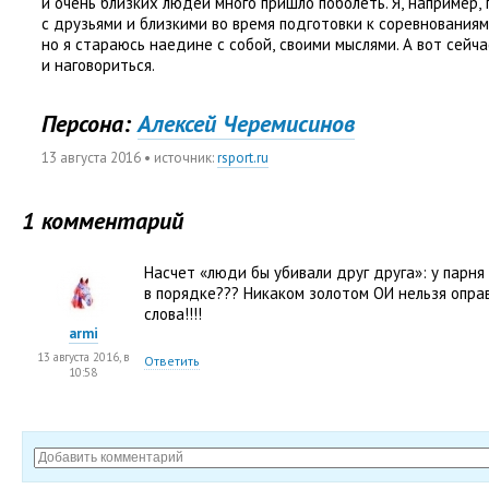
и очень близких людей много пришло поболеть. Я
,
например
,
с друзьями и близкими во время подготовки к соревнованиям
но я стараюсь наедине с собой
,
своими мыслями. А вот сейч
и наговориться.
Персона:
Алексей Черемисинов
13 августа 2016
• источник:
rsport.ru
1 комментарий
Насчет
«
люди бы убивали друг друга»: у парня
в порядке??? Никаком золотом ОИ нельзя опра
слова!!!!
armi
13 августа 2016, в
Ответить
10:58