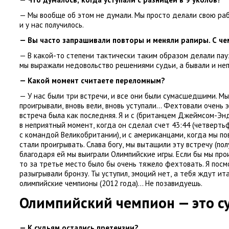
— Мы вообще об этом не думали. Мы просто делали свою ра
и у нас получилось.
— Вы часто запрашивали повторы и меняли рапиры. С че
— В какой-то степени тактически таким образом делали пау
мы выражали недовольство решениями судьи
,
а бывали и не
— Какой момент считаете переломным?
— У нас были три встречи
,
и все они были сумасшедшими. Мы
проигрывали
,
вновь вели
,
вновь уступали… Фехтовали очень 
встреча была как последняя. Я и с
(
британцем Джеймсом-Энд
в неприятный момент
,
когда он сделал счет 43:44
(
четверть
с командой Великобритании), и с американцами
,
когда мы по
стали проигрывать. Слава богу
,
мы вытащили эту встречу
(
пол
благодаря ей мы выиграли Олимпийские игры. Если бы мы про
то за третье место было бы очень тяжело фехтовать. Я посм
разыгрывали бронзу. Ты уступил
,
эмоций нет
,
а тебя ждут ит
олимпийские чемпионы
(
2012 года)… Не позавидуешь.
Олимпийский чемпион — это с
— К судьям остались претензии?