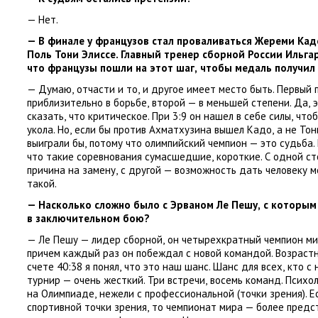
— Нет.
— В финале у французов стал проваливаться Жереми Кад
Поль Тони Элиссе. Главный тренер сборной России Ильга
что французы пошли на этот шаг
,
чтобы медаль получил 
— Думаю
,
отчасти и то
,
и другое имеет место быть. Первый
приблизительно в борьбе
,
второй — в меньшей степени. Да
,
сказать
,
что критическое. При 3:9 он нашел в себе силы
,
чтоб
укола. Но
,
если бы против Ахматхузина вышел Кадо
,
а не Тон
выиграли бы
,
потому что олимпийский чемпион — это судьба.
что такие соревнования сумасшедшие
,
короткие. С одной с
причина на замену
,
с другой — возможность дать человеку м
такой.
— Насколько сложно было с Эрваном Ле Пешу
,
с которым
в заключительном бою?
— Ле Пешу — лидер сборной
,
он четырехкратный чемпион ми
причем каждый раз он побеждал с новой командой. Возраст
счете 40:38 я понял
,
что это наш шанс. Шанс для всех
,
кто с
турнир — очень жесткий. Три встречи
,
восемь команд. Психо
на Олимпиаде
,
нежели с профессиональной
(
точки зрения). Е
спортивной точки зрения
,
то чемпионат мира — более предс