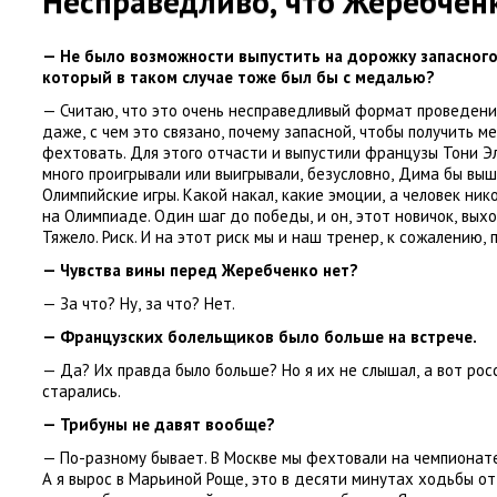
Несправедливо
,
что Жеребчен
— Не было возможности выпустить на дорожку запасног
который в таком случае тоже был бы с медалью?
— Считаю
,
что это очень несправедливый формат проведени
даже
,
с чем это связано
,
почему запасной
,
чтобы получить м
фехтовать. Для этого отчасти и выпустили французы Тони Эл
много проигрывали или выигрывали
,
безусловно
,
Дима бы выше
Олимпийские игры. Какой накал
,
какие эмоции
,
а человек ник
на Олимпиаде. Один шаг до победы
,
и он
,
этот новичок
,
выхо
Тяжело. Риск. И на этот риск мы и наш тренер
,
к сожалению
,
— Чувства вины перед Жеребченко нет?
— За что? Ну
,
за что? Нет.
— Французских болельщиков было больше на встрече.
— Да? Их правда было больше? Но я их не слышал
,
а вот рос
старались.
— Трибуны не давят вообще?
— По-разному бывает. В Москве мы фехтовали на чемпионате
А я вырос в Марьиной Роще
,
это в десяти минутах ходьбы от