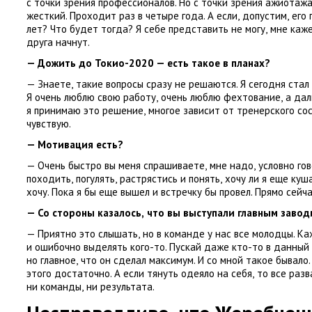
с точки зрения профессионалов. Но с точки зрения ажиотаж
жесткий. Проходит раз в четыре года. А если
,
допустим
,
его 
лет? Что будет тогда? Я себе представить не могу
,
мне каж
друга начнут.
— Дожить до Токио-2020 — есть такое в планах?
— Знаете
,
такие вопросы сразу не решаются. Я сегодня стал
Я очень люблю свою работу
,
очень люблю фехтование
,
а дал
я принимаю это решение
,
многое зависит от тренерского сос
чувствую.
— Мотивация есть?
— Очень быстро вы меня спрашиваете
,
мне надо
,
условно го
походить
,
погулять
,
растрястись и понять
,
хочу ли я еще куша
хочу. Пока я бы еще вышел и встречку бы провел. Прямо сейча
— Со стороны казалось
,
что вы выступали главным заво
— Приятно это слышать
,
но в команде у нас все молодцы. К
и ошибочно выделять кого-то. Пускай даже кто-то в данный
но главное
,
что он сделал максимум. И со мной такое бывало.
этого достаточно. А если тянуть одеяло на себя
,
то все разв
ни команды
,
ни результата.