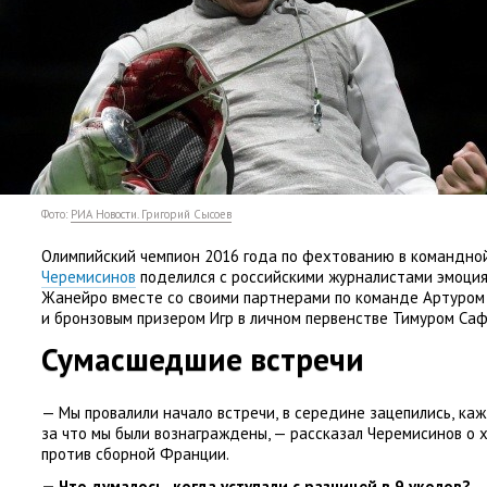
Фото:
РИА Новости. Григорий Сысоев
Олимпийский чемпион 2016 года по фехтованию в командно
Черемисинов
поделился с российскими журналистами эмоция
Жанейро вместе со своими партнерами по команде Артуро
и бронзовым призером Игр в личном первенстве Тимуром Са
Сумасшедшие встречи
— Мы провалили начало встречи
,
в середине зацепились
,
каж
за что мы были вознаграждены, — рассказал Черемисинов о 
против сборной Франции.
— Что думалось
,
когда уступали с разницей в 9 уколов?