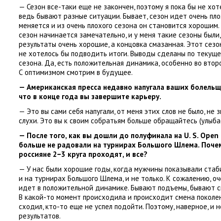
— Сезон все-таки еще не закончен
,
поэтому я пока бы не хо
ведь бывают разные ситуации. Бывает
,
сезон идет очень пл
меняется и из очень плохого сезона он становится хорошим.
сезон начинается замечательно
,
и у меня такие сезоны были
,
результаты очень хорошие
,
а концовка смазанная. Этот сезо
не хотелось бы подводить итоги. Выводы сделаны по текуще
сезона. Да
,
есть положительная динамика
,
особенно во второ
С оптимизмом смотрим в будущее.
— Американская пресса недавно напугала ваших болель
что в конце года вы завершите карьеру.
— Это вы сами себя напугали
,
от меня этих слов не было
,
не 
слухи. Это вы к своим собратьям больше обращайтесь
(
улыба
— После того
,
как вы дошли до полуфинала на U. S. Open
больше не радовали на турнирах Большого Шлема. Почем
россияне 2−3 круга проходят
,
и все?
— У нас были хорошие годы
,
когда мужчины показывали стаб
и на турнирах Большого Шлема
,
и не только. К сожалению
,
оч
идет в положительной динамике. Бывают подъемы
,
бывают с
В какой-то момент происходила и происходит смена поколе
сходил
,
кто-то еще не успел подойти. Поэтому
,
наверное
,
и 
результатов.