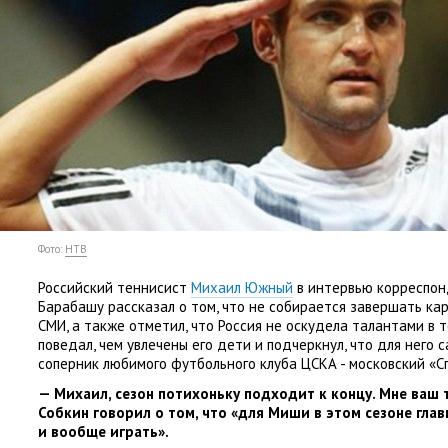
Фото:
НТВ
Российский теннисист
Михаил Южный
в интервью корреспо
Барабашу рассказал о том
,
что не собирается завершать ка
СМИ
,
а также отметил
,
что Россия не оскудела талантами в т
поведал
,
чем увлечены его дети и подчеркнул
,
что для него 
соперник любимого футбольного клуба ЦСКА - московский
«
С
— Михаил
,
сезон потихоньку подходит к концу. Мне ваш
Собкин говорил о том
,
что
«
для Миши в этом сезоне глав
и вообще играть».