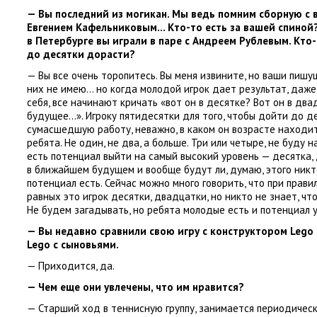
— Вы последний из могикан. Мы ведь помним сборную с 
Евгением Кафельниковым… Кто-то есть за вашей спиной?
в Петербурге вы играли в паре с Андреем Рублевым. Кто
до десятки дорасти?
— Вы все очень торопитесь. Вы меня извините
,
но ваши пишу
них не имею… но когда молодой игрок дает результат
,
даже
себя
,
все начинают кричать
«
вот он в десятке? Вот он в дв
будущее…». Игроку пятидесятки для того
,
чтобы дойти до д
сумасшедшую работу
,
неважно
,
в каком он возрасте находит
ребята. Не один
,
не два
,
а больше. Три или четыре
,
не буду н
есть потенциал выйти на самый высокий уровень — десятка
,
в ближайшем будущем и вообще будут ли
,
думаю
,
этого никт
потенциал есть. Сейчас можно много говорить
,
что при прави
равных это игрок десятки
,
двадцатки
,
но никто не знает
,
что
Не будем загадывать
,
но ребята молодые есть и потенциал у
— Вы недавно сравнили свою игру с конструктором Lego 
Lego с сыновьями.
— Приходится
,
да.
— Чем еще они увлечены
,
что им нравится?
— Старший ход в теннисную группу
,
занимается периодическ