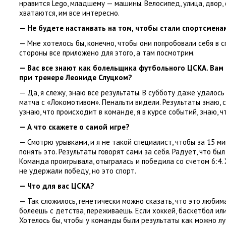
нравится Lego
,
младшему — машины. Велосипед
,
улица
,
двор
,
хватаются
,
им все интересно.
— Не будете настаивать на том
,
чтобы стали спортсмена
— Мне хотелось бы
,
конечно
,
чтобы они попробовали себя в 
стороны все приложено для этого
,
а там посмотрим.
— Вас все знают как болельщика футбольного ЦСКА. Вам
при тренере Леониде Слуцком?
— Да
,
я слежу
,
знаю все результаты. В субботу даже удалос
матча с «Локомотивом». Пенальти видели. Результаты знаю
,
узнаю
,
что происходит в команде
,
я в курсе событий
,
знаю
,
ч
— А что скажете о самой игре?
— Смотрю урывками
,
и я не такой специалист
,
чтобы за 15 м
понять это. Результаты говорят сами за себя. Радует
,
что был
Команда проигрывала
,
отыгралась и победила со счетом 6:4.
не удержали победу
,
но это спорт.
— Что для вас ЦСКА?
— Так сложилось
,
генетически можно сказать
,
что это любим
болеешь с детства
,
переживаешь. Если хоккей
,
баскетбол ил
Хотелось бы
,
чтобы у команды были результаты как можно лу