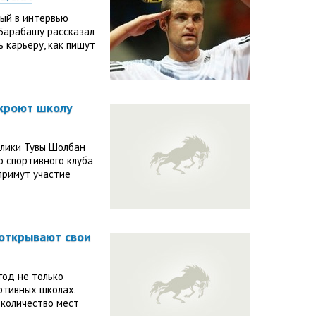
ый в интервью
 Барабашу рассказал
ь карьеру, как пишут
ткроют школу
блики Тувы Шолбан
о спортивного клуба
примут участие
открывают свои
год не только
ртивных школах.
 количество мест