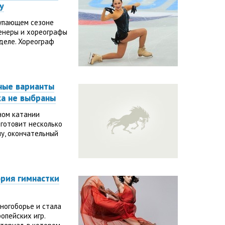
у
тупающем сезоне
ренеры и хореографы
деле. Хореограф
ные варианты
а не выбраны
ном катании
готовит несколько
ну, окончательный
рия гимнастки
ногоборье и стала
опейских игр.