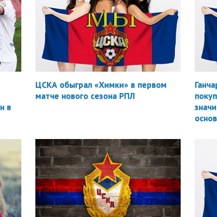
ЦСКА обыграл «Химки» в первом
Ганча
матче нового сезона РПЛ
покуп
н в
значи
осно