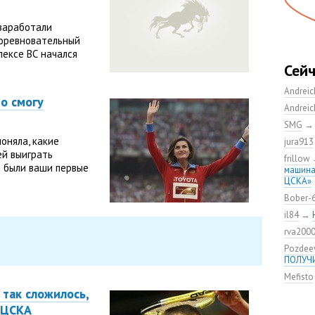
 заработали
соревновательный
лексе ВС начался
Сей
Andrei
то смогу
Andrei
SMG
оняла, какие
jura913
ей выиграть
frillow
 были ваши первые
машина
ЦСКА»
Bober-
il84
→
rva200
Pozdee
ПОЛУЧ
Mefisto
так сложилось,
 ЦСКА