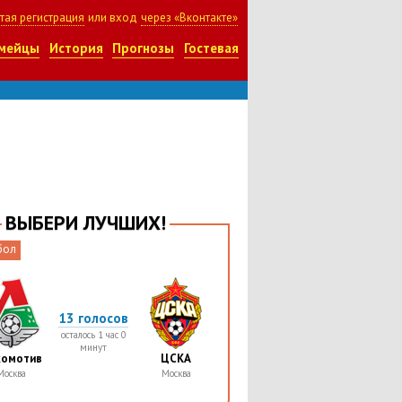
тая регистрация
или вход
через «Вконтакте»
мейцы
История
Прогнозы
Гостевая
ВЫБЕРИ ЛУЧШИХ!
бол
13 голосов
осталось 1 час 0
минут
комотив
ЦСКА
Москва
Москва