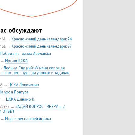
час обсуждают
ch61
→
Красно-синий день календаря: 24
ch61
→
Красно-синий день календаря: 27
→
Победа на глазах Авеланжа
→
Иртыш ЦСКА
→
Леонид Слуцкий: «У меня хорошая
 – соответствующая уровню и задачам
68
→
ЦСКА Локомотив
На уход Понтуса
0
→
ЦСКА Динамо К.
v1978
→
ЗАДАЙ ВОПРОС ГИНЕРУ — И
И ОТВЕТ
→
Игра и место в ней игрока