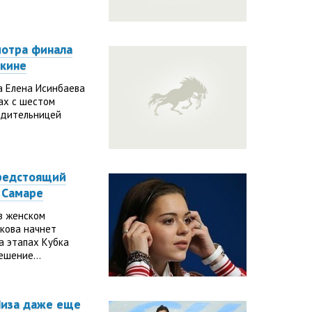
мотра финала
екине
а Елена Исинбаева
ах с шестом
едительницей
предстоящий
в Самаре
в женском
кова начнет
а этапах Кубка
ешение...
Лиза даже еще