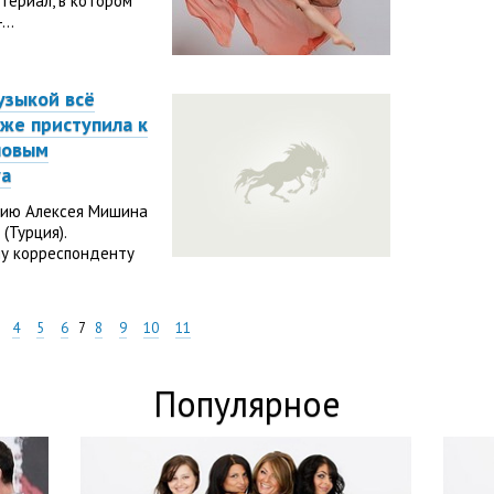
ериал, в котором
..
узыкой всё
уже приступила к
новым
уа
анию Алексея Мишина
(Турция).
му корреспонденту
4
5
6
7
8
9
10
11
Популярное