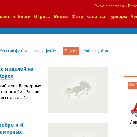
Вход с паролем
•
Прос
овости
Блоги
Опросы
Видео
Фото
Команда
Турниры
Ар
Женский футбол
Мини-футбол
Другие
Киберфутбол
х медалей на
Корее
Фут
ный день Всемирных
уженных Сил России
ом месте с 15
Ло
ребро и 4
семирных