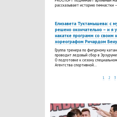
PROСПОРТ поднимает архивный мат
рассказывает историю гимнастки —.
Елизавета Туктамышева: с м
решено окончательно – и я 
накатке программ со своим 
хореографом Ричардом Бен
Группа тренера по фигурному кат
проводит ледовый сбор в Эрзуруме 
О подготовке к сезону специально
Агентства спортивной...
1
2
3