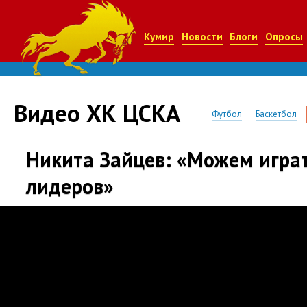
Кумир
Новости
Блоги
Опросы
Видео ХК ЦСКА
Футбол
Баскетбол
Никита Зайцев: «Можем играт
лидеров»