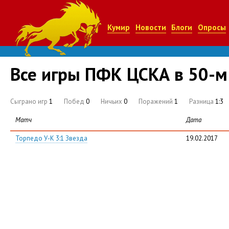
Кумир
Новости
Блоги
Опросы
Все игры ПФК ЦСКА в 50-м
Сыграно игр
1
Побед
0
Ничьих
0
Поражений
1
Разница
1:3
Матч
Дата
Торпедо У-К 3:1 Звезда
19.02.2017