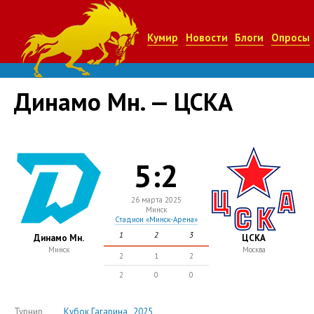
Кумир
Новости
Блоги
Опросы
Динамо Мн. — ЦСКА
5:2
26 марта 2025
Минск
Стадион «Минск-Арена»
1
2
3
Динамо Мн.
ЦСКА
Минск
Москва
2
1
2
2
0
0
Турнир
Кубок Гагарина , 2025