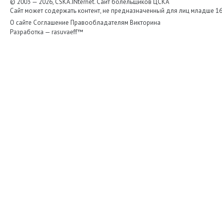
© 2003 — 2026, CSKA.INternet. Cайт болельщиков ЦСКА
Сайт может содержать контент, не предназначенный для лиц младше 16-
О сайте
Соглашение
Правообладателям
Викторина
Разработка —
rasuvaeff™