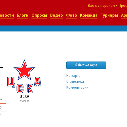
Вход с паролем
•
Прос
овости
Блоги
Опросы
Видео
Фото
Команда
Турниры
Ар
Т
Я был на игре
На карте
Статистика
Комментарии
-
ЦСКА
ОТ
Москва
0
1