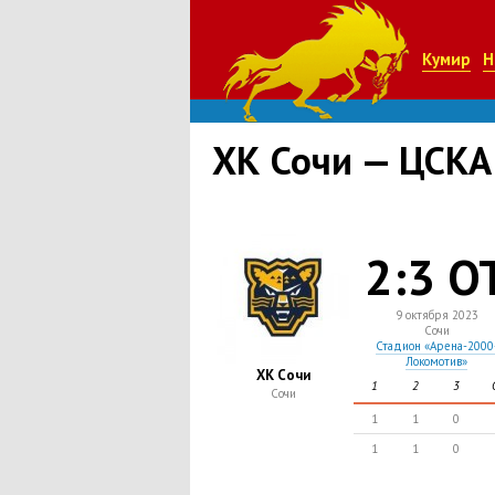
Кумир
Н
ХК Сочи — ЦСКА
2:3 О
9 октября 2023
Сочи
Стадион «Арена-2000
Локомотив»
ХК Сочи
1
2
3
Сочи
1
1
0
1
1
0