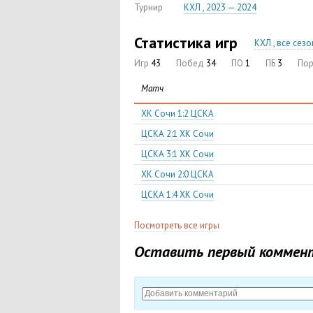
Турнир
КХЛ , 2023 — 2024
Статистика игр
КХЛ , все сез
Игр
43
Побед
34
ПО
1
ПБ
3
По
Матч
ХК Сочи 1:2 ЦСКА
ЦСКА 2:1 ХК Сочи
ЦСКА 3:1 ХК Сочи
ХК Сочи 2:0 ЦСКА
ЦСКА 1:4 ХК Сочи
Посмотреть все игры
Оставить первый коммен