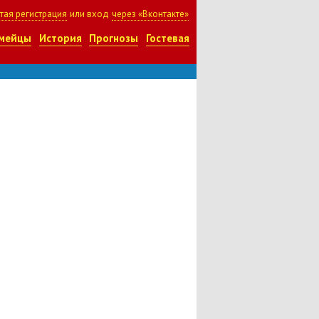
тая регистрация
или вход
через «Вконтакте»
мейцы
История
Прогнозы
Гостевая