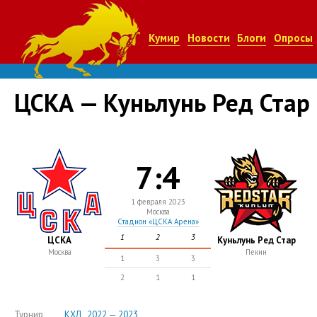
Кумир
Новости
Блоги
Опросы
ЦСКА — Куньлунь Ред Стар
7:4
1 февраля 2023
Москва
Стадион «ЦСКА Арена»
1
2
3
ЦСКА
Куньлунь Ред Стар
Москва
Пекин
1
3
3
2
1
1
Турнир
КХЛ , 2022 — 2023