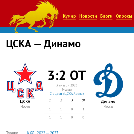
Кумир
Новости
Блоги
Опросы
ЦСКА — Динамо
3:2 ОТ
3 января 2023
Москва
Стадион «ЦСКА Арена»
1
2
3
ОТ
ЦСКА
Динамо
Москва
Москва
1
1
0
1
1
1
0
0
Турнир
КХЛ , 2022 — 2023