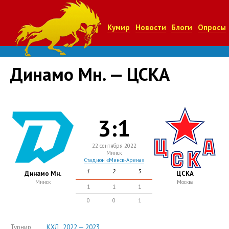
Кумир
Новости
Блоги
Опросы
Динамо Мн. — ЦСКА
3:1
22 сентября 2022
Минск
Стадион «Минск-Арена»
1
2
3
Динамо Мн.
ЦСКА
Минск
Москва
1
1
1
0
0
1
Турнир
КХЛ , 2022 — 2023