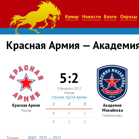
Кумир
Новости
Блоги
Опросы
Красная Армия — Академи
5:2
8 февраля 2022
Москва
Стадион «ЦСКА Арена»
1
2
3
Красная Армия
Академия
Михайлова
Москва
0
3
2
Новомосковск
0
1
1
Турнир
МХЛ , 2021 — 2022