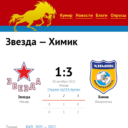
Кумир
Новости
Блоги
Опросы
Звезда — Химик
1:3
10 октября 2021
Москва
Стадион «ЦСКА Арена»
1
2
3
Звезда
Химик
Москва
Воскресенск
0
1
0
0
1
2
Турнир
ВХЛ , 2021 — 2022