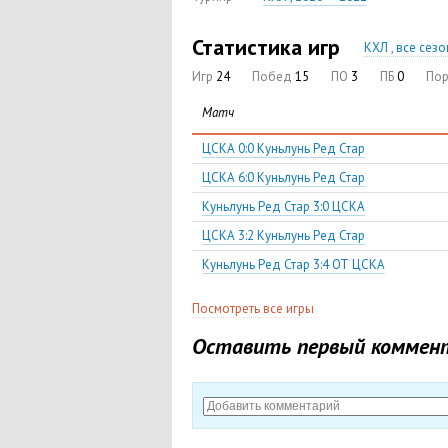
Статистика игр
КХЛ , все сез
Игр
24
Побед
15
ПО
3
ПБ
0
По
Матч
ЦСКА 0:0 Куньлунь Ред Стар
ЦСКА 6:0 Куньлунь Ред Стар
Куньлунь Ред Стар 3:0 ЦСКА
ЦСКА 3:2 Куньлунь Ред Стар
Куньлунь Ред Стар 3:4 ОТ ЦСКА
Посмотреть все игры
Оставить первый коммен