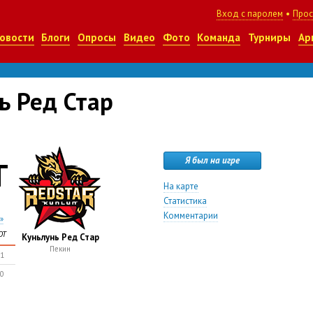
Вход с паролем
•
Прос
овости
Блоги
Опросы
Видео
Фото
Команда
Турниры
Ар
ь Ред Стар
Т
Я был на игре
На карте
Статистика
Комментарии
»
ОТ
Куньлунь Ред Стар
Пекин
1
0