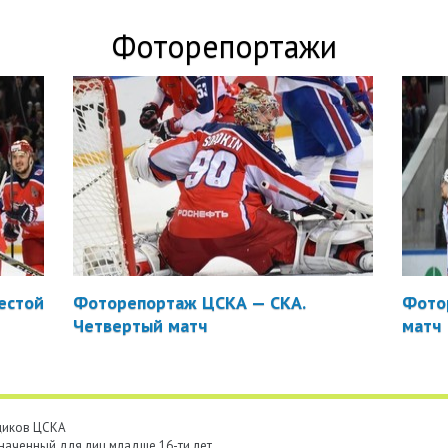
Фоторепортажи
естой
Фоторепортаж ЦСКА — СКА.
Фото
Четвертый матч
матч
ьщиков ЦСКА
наченный для лиц младше 16-ти лет.