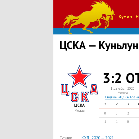
Кумир
Н
ЦСКА — Куньлун
3:2 О
1 декабря 2020
Москва
Стадион «ЦСКА Арена
1
2
3
ЦСКА
Москва
0
0
2
1
1
0
Турнир
КХЛ , 2020 — 2021