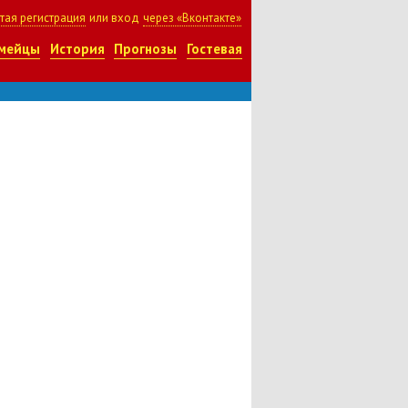
тая регистрация
или вход
через «Вконтакте»
мейцы
История
Прогнозы
Гостевая