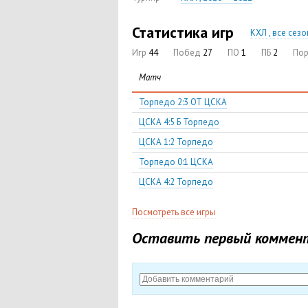
Статистика игр
КХЛ , все сез
Игр
44
Побед
27
ПО
1
ПБ
2
По
Матч
Торпедо 2:3 ОТ ЦСКА
ЦСКА 4:5 Б Торпедо
ЦСКА 1:2 Торпедо
Торпедо 0:1 ЦСКА
ЦСКА 4:2 Торпедо
Посмотреть все игры
Оставить первый коммен