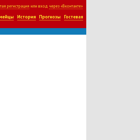
тая регистрация
или вход
через «Вконтакте»
мейцы
История
Прогнозы
Гостевая