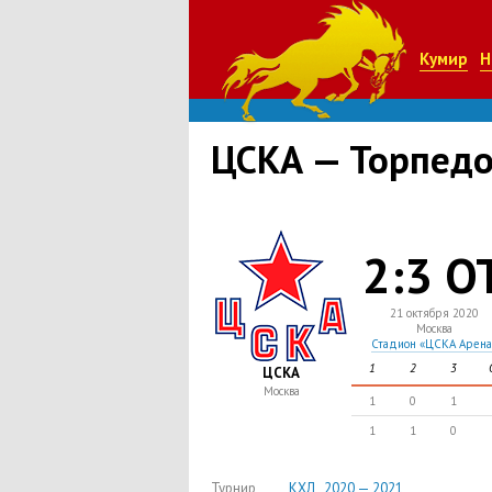
Кумир
Н
ЦСКА — Торпед
2:3 О
21 октября 2020
Москва
Стадион «ЦСКА Арена
1
2
3
ЦСКА
Москва
1
0
1
1
1
0
Турнир
КХЛ , 2020 — 2021