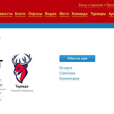
Вход с паролем
•
Прос
овости
Блоги
Опросы
Видео
Фото
Команда
Турниры
Ар
о
Т
Я был на игре
На карте
Статистика
Комментарии
»
ОТ
Торпедо
Нижний Новгород
0
1