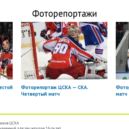
Фоторепортажи
естой
Фоторепортаж ЦСКА — СКА.
Фото
Четвертый матч
матч
ьщиков ЦСКА
наченный для лиц младше 16-ти лет.