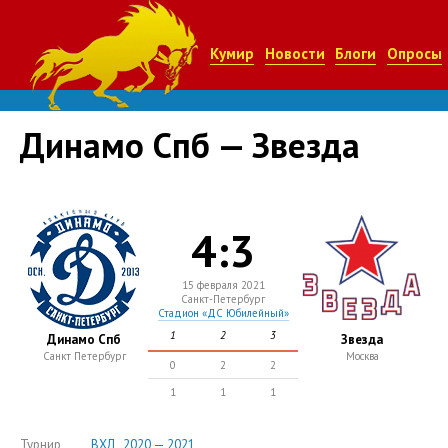
Кумир
Новости
Блоги
Опросы
Динамо Спб — Звезда
4:3
15 февраля 2021
Санкт-Петербург
Стадион «ДС Юбилейный»
1
2
3
Динамо Спб
Звезда
Санкт Петербург
Москва
0
2
2
1
1
1
Турнир
ВХЛ , 2020 — 2021