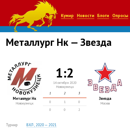
Кумир
Новости
Блоги
Опросы
Металлург Нк — Звезда
1:2
14 октября 2020
Новокузнецк
1
2
3
Металлург Нк
Звезда
0
1
0
Новокузнецк
Москва
0
0
2
Турнир
ВХЛ , 2020 — 2021