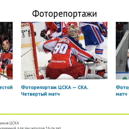
Фоторепортажи
естой
Фоторепортаж ЦСКА — СКА.
Фото
Четвертый матч
матч
ьщиков ЦСКА
наченный для лиц младше 16-ти лет.