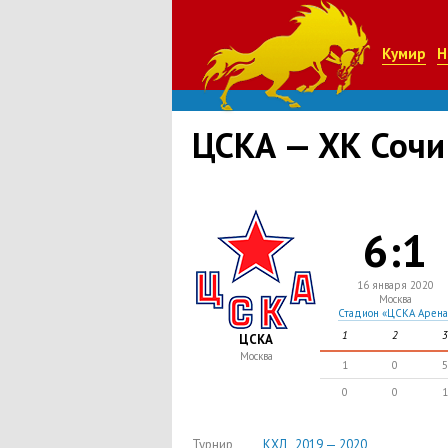
Кумир
Н
ЦСКА — ХК Сочи
6:1
16 января 2020
Москва
Стадион «ЦСКА Арена
1
2
3
ЦСКА
Москва
1
0
5
0
0
1
Турнир
КХЛ , 2019 — 2020