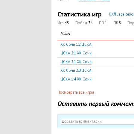
Статистика игр
КХЛ , все сез
Игр
43
Побед
34
ПО
1
ПБ
3
По
Матч
ХК Сочи 1:2 ЦСКА
ЦСКА 2:1 ХК Сочи
ЦСКА 3:1 ХК Сочи
ХК Сочи 2:0 ЦСКА
ЦСКА 1:4 ХК Сочи
Посмотреть все игры
Оставить первый коммен