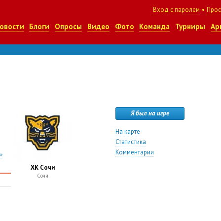
Вход с паролем
•
Прос
овости
Блоги
Опросы
Видео
Фото
Команда
Турниры
Ар
Я был на игре
На карте
Статистика
Комментарии
»
ХК Сочи
Сочи