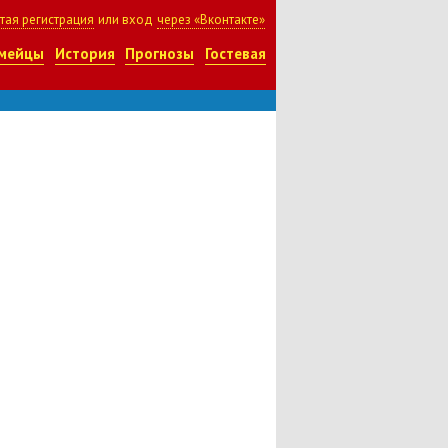
тая регистрация
или вход
через «Вконтакте»
мейцы
История
Прогнозы
Гостевая