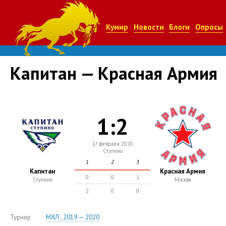
Кумир
Новости
Блоги
Опросы
Капитан — Красная Армия
1:2
17 февраля 2020
Ступино
1
2
3
Капитан
Красная Армия
0
0
1
Ступино
Москва
2
0
0
Турнир
МХЛ , 2019 — 2020