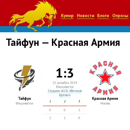
Кумир
Новости
Блоги
Опросы
Тайфун — Красная Армия
1:3
13 декабря 2019
Владивосток
Стадион «КСК «Фетисов
Арена»»
Тайфун
Красная Армия
1
2
3
Владивосток
Москва
0
0
1
2
1
0