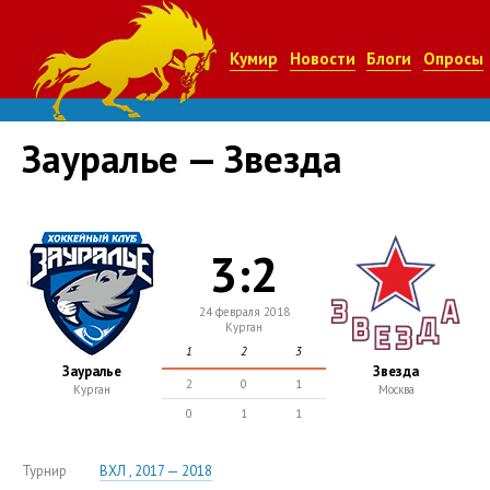
Кумир
Новости
Блоги
Опросы
Зауралье — Звезда
3:2
24 февраля 2018
Курган
1
2
3
Зауралье
Звезда
2
0
1
Курган
Москва
0
1
1
Турнир
ВХЛ , 2017 — 2018