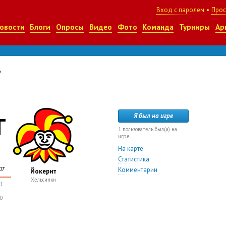
Вход с паролем
•
Прос
овости
Блоги
Опросы
Видео
Фото
Команда
Турниры
Ар
т
Т
Я был на игре
1 пользователь
был(и) на
игре
На карте
Статистика
ОТ
Комментарии
Йокерит
Хельсинки
1
0