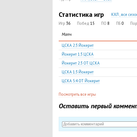
Статистика игр
КХЛ , все сез
Игр
36
Побед
15
ПО
8
ПБ
0
По
Матч
ЦСКА 2:3 Йокерит
Йокерит 1:3 ЦСКА
Йокерит 2:3 ОТ ЦСКА
ЦСКА 1:3 Йокерит
ЦСКА 5:4 ОТ Йокерит
Посмотреть все игры
Оставить первый коммен