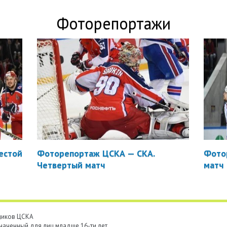
Фоторепортажи
естой
Фоторепортаж ЦСКА — СКА.
Фото
Четвертый матч
матч
ьщиков ЦСКА
наченный для лиц младше 16-ти лет.