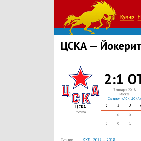
Кумир
Н
ЦСКА — Йокери
2:1 О
3 января 2018
Москва
Стадион «ЛСК ЦСКА»
1
2
3
ЦСКА
Москва
1
0
0
0
0
1
Турнир
КХЛ , 2017 — 2018