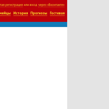
тая регистрация
или вход
через «Вконтакте»
мейцы
История
Прогнозы
Гостевая