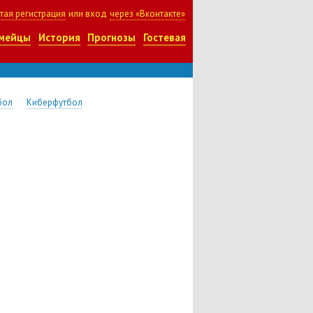
тая регистрация
или вход
через «Вконтакте»
мейцы
История
Прогнозы
Гостевая
бол
Киберфутбол