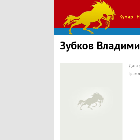
Кумир
Н
Зубков Владим
Дата 
Гражд