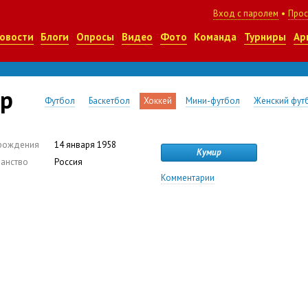
Вход с паролем
•
Прос
овости
Блоги
Опросы
Видео
Фото
Команда
Турниры
Ар
ир
Футбол
Баскетбол
Хоккей
Мини-футбол
Женский фут
рождения
14 января 1958
Кумир
анство
Россия
Комментарии