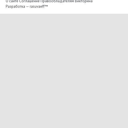
О сайте
Соглашение
Правообладателям
Викторина
Разработка —
rasuvaeff™