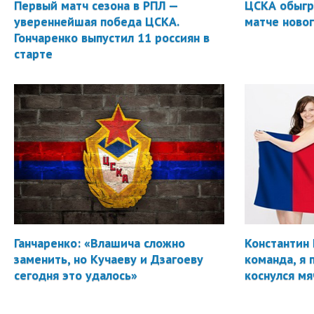
Первый матч сезона в РПЛ —
ЦСКА обыгр
увереннейшая победа ЦСКА.
матче новог
Гончаренко выпустил 11 россиян в
старте
Ганчаренко: «Влашича сложно
Константин 
заменить, но Кучаеву и Дзагоеву
команда, я 
сегодня это удалось»
коснулся мя