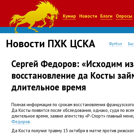
Кумир
Новости
Блоги
Опросы
Новости ПХК ЦСКА
Футбол
Бас
Сергей Федоров: «Исходим из 
восстановление да Косты зай
длительное время
Полная информация по срокам восстановления французског
Да Косты появится после обследования
,
однако
,
судя по все
длительное время
,
заявил агентству
«
Р-Спорт» главный мен
Федоров
.
Да Коста получил травму 15 октября в матче против рижског