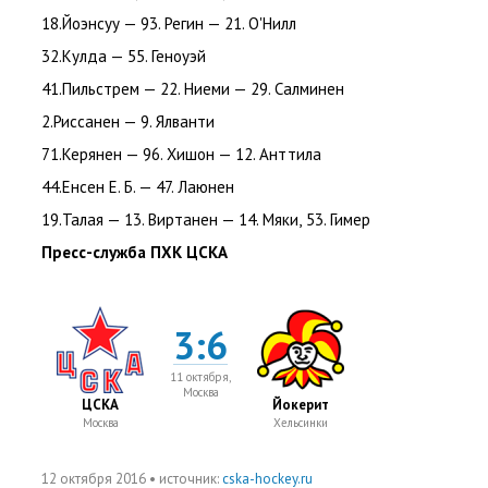
18.Йоэнсуу — 93. Регин — 21. О'Нилл
32.Кулда — 55. Геноуэй
41.Пильстрем — 22. Ниеми — 29. Салминен
2.Риссанен — 9. Ялванти
71.Керянен — 96. Хишон — 12. Анттила
44.
Енсен Е. Б.
— 47. Лаюнен
19.Талая — 13. Виртанен — 14. Мяки
,
53. Гимер
Пресс-служба ПХК ЦСКА
3:6
11 октября,
Москва
ЦСКА
Йокерит
Москва
Хельсинки
12 октября 2016
• источник:
cska-hockey.ru