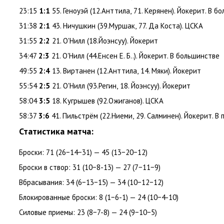
23:15
1:1
55. Геноуэй
(
12.Анттила
,
71. Керянен). Йокерит. В б
31:38
2:1
43. Ничушкин
(
39.Муршак
,
77. Да Коста). ЦСКА
31:55
2:2
21. О'Нилл
(
18.Йоэнсуу). Йокерит
34:47
2:3
21. О'Нилл
(
44.
Енсен Е. Б.
.). Йокерит. В большинстве
49:55
2:4
13. Виртанен
(
12.Анттила
,
14. Мяки). Йокерит
55:54
2:5
21. О'Нилл
(
93.Регин
,
18. Йоэнсуу). Йокерит
58:04
3:5
18. Кугрышев
(
92.Ожиганов). ЦСКА
58:37
3:6
41. Пильстрём
(
22.Ниеми
,
29. Салминен). Йокерит. В
Статистика матча:
Броски: 71
(
26−14−31) — 45
(
13−20−12)
Броски в створ: 31
(
10−8-13) — 27
(
7−11−9)
Вбрасывания: 34
(
6−13−15) — 34
(
10−12−12)
Блокированные броски: 8
(
1−6-1) — 24
(
10−4-10)
Силовые приемы: 23
(
8−7-8) — 24
(
9−10−5)