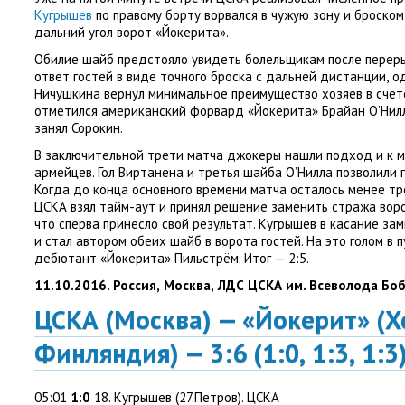
Кугрышев
по правому борту ворвался в чужую зону и броско
дальний угол ворот
«
Йокерита».
Обилие шайб предстояло увидеть болельщикам после переры
ответ гостей в виде точного броска с дальней дистанции
,
о
Ничушкина вернул минимальное преимущество хозяев в счете
отметился американский форвард
«
Йокерита» Брайан О’Нил
занял Сорокин.
В заключительной трети матча джокеры нашли подход и к 
армейцев. Гол Виртанена и третья шайба О’Нилла позволили г
Когда до конца основного времени матча осталось менее тр
ЦСКА взял тайм-аут и принял решение заменить стража вор
что сперва принесло свой результат. Кугрышев в касание зам
и стал автором обеих шайб в ворота гостей. На это голом в 
дебютант
«
Йокерита» Пильстрём. Итог — 2:5.
11.10.2016. Россия
,
Москва
,
ЛДС ЦСКА им. Всеволода Бо
ЦСКА
(
Москва) — «
Йокерит»
(
Х
Финляндия
) — 3:6
(
1:0
,
1:3
,
1:3
05:01
1:0
18. Кугрышев
(
27.Петров). ЦСКА