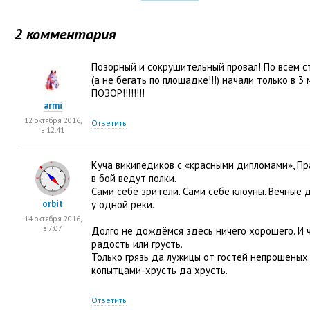
2 комментария
Позорный и сокрушительный провал! По всем с
(
а не бегать по площадке!!!) начали только в 3 
ПОЗОР!!!!!!!!
armi
12 октября 2016,
Ответить
в 12:41
Куча википедиков с «красными дипломами», П
в бой ведут полки.
Сами себе зрители. Сами себе клоуны. Вечные 
orbit
у одной реки.
14 октября 2016,
в 7:07
Долго не дождёмся здесь ничего хорошего. И 
радость или грусть.
Только грязь да лужицы от гостей непрошеных.
копытцами-хрусть да хрусть.
Ответить