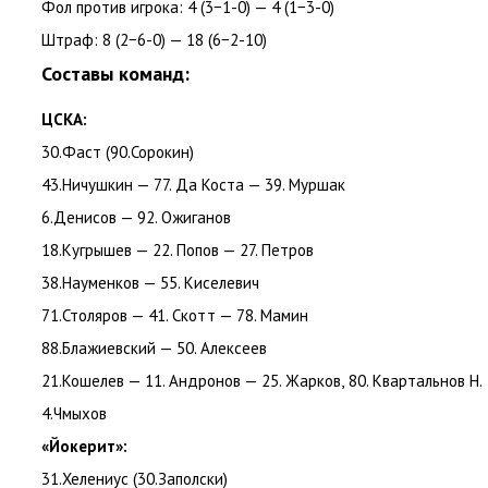
Фол против игрока: 4
(
3−1-0) — 4
(
1−3-0)
Штраф: 8
(
2−6-0) — 18
(
6−2-10)
Составы команд:
ЦСКА:
30.Фаст
(
90.Сорокин)
43.Ничушкин — 77. Да Коста — 39. Муршак
6.Денисов — 92. Ожиганов
18.Кугрышев — 22. Попов — 27. Петров
38.Науменков — 55. Киселевич
71.Столяров — 41. Скотт — 78. Мамин
88.Блажиевский — 50. Алексеев
21.Кошелев — 11. Андронов — 25. Жарков
,
80. Квартальнов Н.
4.Чмыхов
«Йокерит»:
31.Хелениус
(
30.Заполски)