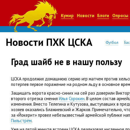
Кумир
Новости
Блоги
Опросы
Новости ПХК ЦСКА
Футбол
Бас
Град шайб не в нашу пользу
ЦСКА продолжил домашнюю серию игр матчем против хельс
потерпев первое поражение на родном льду в основное врем
Защищать ворота красно-синих на сей раз доверили Виктор
второго отрезка сменил
Илья Сорокин
. В целом состав арме
изменения. Вместо Телегина и Кутузова
,
выступавших в пре
хозяев оказались Блажиевский и Жарков. Примечательно
,
чт
за «Йокерит» провел небезызвестный армейской публике н
Пильстрём
.
Уже на пятой минуте встречи ЦСКА реализовал численное п