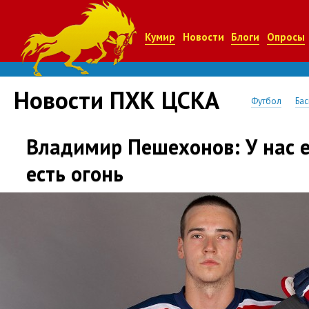
Кумир
Новости
Блоги
Опросы
Новости ПХК ЦСКА
Футбол
Бас
Владимир Пешехонов: У нас ес
есть огонь