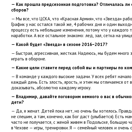
— Как прошла предсезонная подготовка? Отличалась ли
сборов?
— Мы все
,
что ЦСКА
,
что
«
Красная Армия», что
«
Звезда» рабо
График у нас остался такой же
,
4 рабочих дня и один выход
процессу есть небольшие изменения
,
потому что у каждого 
наработки. А все остальное знакомо: лед
,
зал
,
сетка на улиц
— Какой будет
«
Звезда» в сезоне 2016−2017?
— Быстрая
,
агрессивная
,
жесткая. Надеюсь
,
мы будем много 
играть в обороне.
— Какие цели ставите перед собой вы и партнеры по ко
— В команде у каждого высокие задачи. У всех ребят начало
каждый день. Есть злость
,
ярость
,
и этим мы отличаемся от в
доказывать
,
абсолютно каждому игроку.
— Владимир
,
давайте поговорим немного о вас в обычной
дети?
— Да
,
я женат. Детей пока нет
,
но очень бы хотелось. Правд
не спешим
,
а там
,
конечно
,
как Бог даст
(
улыбается). Есть ма
часто не получается
,
с женой живем в Подольске
,
большую ча
в Чехове — игры
,
тренировки. Я — семейный человек и очень 