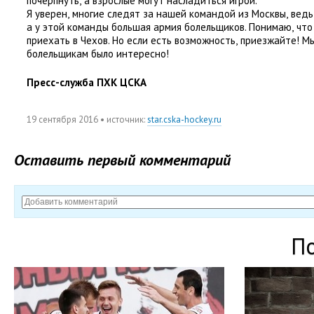
почерпнуть
,
а взрослые могут насладиться игрой.
Я уверен
,
многие следят за нашей командой из Москвы
,
ведь
а у этой команды большая армия болельщиков. Понимаю
,
что
приехать в Чехов. Но если есть возможность
,
приезжайте! Мы
болельщикам было интересно!
Пресс-служба ПХК ЦСКА
19 сентября 2016
• источник:
star.cska-hockey.ru
Оставить первый комментарий
П