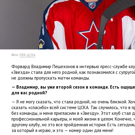
Фото:
ПХК ЦСКА
Форвард Владимир Пешехонов в интервью пресс-службе клу
«
Звезда» стала для него родной
,
как познакомился с супруг
не должны пропускать матчи команды.
— Владимир
,
вы уже второй сезон в команде. Есть ощущ
для вас родной?
— Я не могу сказать
,
что стала родной
,
но очень близкой. Хо
сказать
«
спасибо» всей системе ЦСКА. Так случилось
,
что в 
без команды
,
и меня пригласили в «Звезду». Этот клуб стал 
профессиональной карьеры
,
и моей жизни в целом. Конечно
,
другому клубу
,
но это все пройденная история. Есть сегодн
за который я играю
,
и это — номер один для меня!