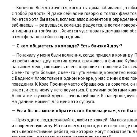
— Конечно! Всегда хочется
,
когда ты дома забиваешь
,
чтобы
с тобой радость. Я даже сейчас не говорю о толпах фанатов
Хочется хотя бы взрыв
,
всплеск аплодисментов в определен
забиваешь — радуешься
,
команда радуется
,
а потом повора
и тишина на трибунах… Хочется чувствовать домашнюю обс
атмосфера хоккейного праздника.
— С кем общаетесь в команде? Есть близкий друг?
— Поначалу у меня были волнения
,
когда пришел в команду. 
из ребят играл друг против друга
,
сражались в финале Кубка
на самом деле
,
сложились очень хорошие отношения. Со все
С кем-то чуть больше
,
с кем-то чуть меньше
,
конкретно нико
с Вадимом Хлопотовым в одном номере
,
у нас с ним одно п
поведения. К Коле Пронину часто обращаюсь за советом
,
он
знает
,
и есть чему у него поучиться. С другими ребятами ка
А понятие
«
лучший друг» — очень глубокое. Я
,
наверное
,
лучш
На данный момент для меня это супруга.
— Если бы вы могли обратиться к болельщикам
,
что бы с
— Приходите
,
поддерживайте
,
любите хоккей! Мы показыва
и современную игру. Матчи всегда проходят интересно
,
у на
есть перспективные ребята
,
на которых могут посмотреть д