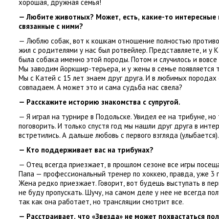
хорошая
,
дружная семья!
— Любите животных? Может
,
есть
,
какие-то интересные 
связанные с ними?
— Люблю собак
,
вот к кошкам отношение полностью против
жил с родителями у нас был ротвейлер. Представляете
,
и у 
была собака именно этой породы. Потом и случилось и вовсе
Мы заводим йоркшир-терьера
,
и у жены в семье появляется 
Мы с Катей с 15 лет знаем друг друга. И в любимых породах
совпадаем. А может это и сама судьба нас свела?
— Расскажите историю знакомства с супругой.
— Я играл на турнире в Подольске. Увидел ее на трибуне
,
но 
поговорить. И только спустя год мы нашли друг друга в инте
встретились. А дальше любовь с первого взгляда
(
улыбается).
— Кто поддерживает вас на трибунах?
— Отец всегда приезжает
,
в прошлом сезоне все игры посеща
Папа — профессиональный тренер по хоккею
,
правда
,
уже 3 
Жена редко приезжает. Говорит
,
вот будешь выступать в пе
не буду пропускать. Шучу
,
на самом деле у нее не всегда по
так как она работает
,
но трансляции смотрит все.
— Расстраивает
,
что
«
Звезда» не может похвастаться п